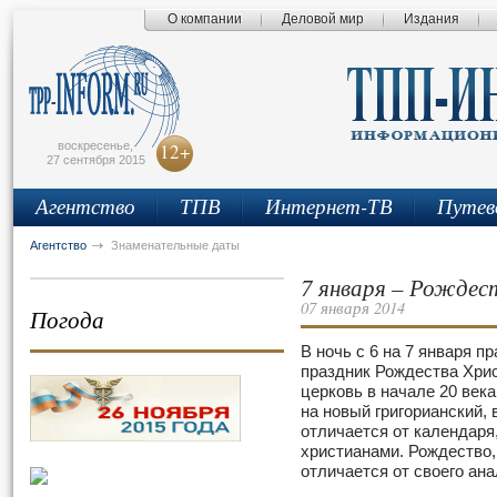
О компании
Деловой мир
Издания
сьмо
айта
воскресенье,
12+
27 сентября 2015
Агентство
ТПВ
Интернет-ТВ
Путев
Агентство
Знаменательные даты
7 января – Рождес
07 января 2014
Погода
В ночь с 6 на 7 января 
праздник Рождества Хрис
церковь в начале 20 век
на новый григорианский, 
отличается от календаря
христианами. Рождество,
отличается от своего ан