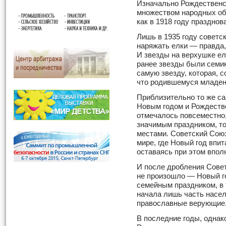
Изначально Рождественс
множеством народных обы
как в 1918 году праздно
Лишь в 1935 году советс
наряжать елки — правда,
И звезды на верхушке ел
ранее звезды были семи
самую звезду, которая, с
что родившемуся младен
Приблизительно то же с
Новым годом и Рождество
отмечалось повсеместно,
значимым праздником, то
местами. Советский Союз
мире, где Новый год впи
оставаясь при этом впол
И после дробления Сове
не произошло — Новый г
семейным праздником, в 
начала лишь часть насе
православные верующие
В последние годы, однак