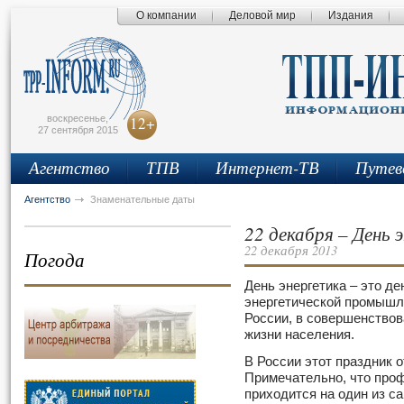
О компании
Деловой мир
Издания
сьмо
айта
воскресенье,
12+
27 сентября 2015
Агентство
ТПВ
Интернет-ТВ
Путев
Агентство
Знаменательные даты
22 декабря – День 
22 декабря 2013
Погода
День энергетика – это де
энергетической промышл
России, в совершенство
жизни населения.
В России этот праздник 
Примечательно, что про
приходится на один из са