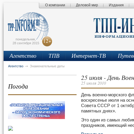
О компании
Деловой мир
Издания
сьмо
айта
понедельник,
12+
28 сентября 2015
Агентство
ТПВ
Интернет-ТВ
Путев
Агентство
Знаменательные даты
25 июля - День Вое
25 июля 2010
Погода
День военно-морского фл
воскресенье июля на осн
Совета СССР от 1 октябр
памятных днях».
Это один из самых люби
праздников, имеющий не