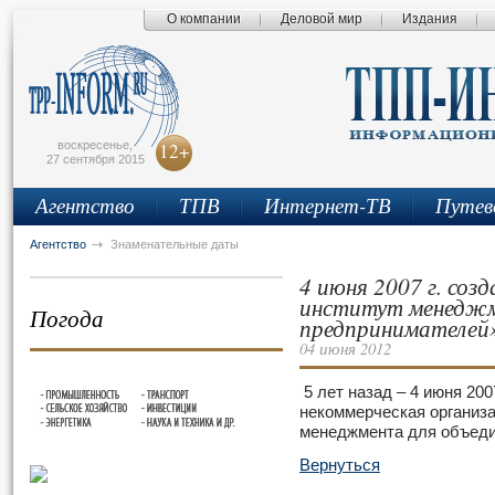
О компании
Деловой мир
Издания
сьмо
айта
воскресенье,
12+
27 сентября 2015
Агентство
ТПВ
Интернет-ТВ
Путев
Агентство
Знаменательные даты
4 июня 2007 г. со
институт менеджм
Погода
предпринимателей
04 июня 2012
5 лет назад – 4 июня 20
некоммерческая организ
менеджмента для объеди
Вернуться