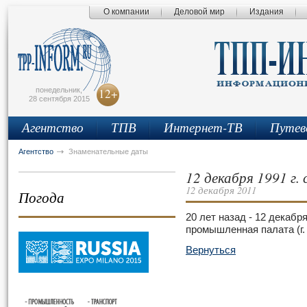
О компании
Деловой мир
Издания
сьмо
айта
понедельник,
12+
28 сентября 2015
Агентство
ТПВ
Интернет-ТВ
Путев
Агентство
Знаменательные даты
12 декабря 1991 г.
12 декабря 2011
Погода
20 лет назад - 12 декабря
промышленная палата (г.
Вернуться