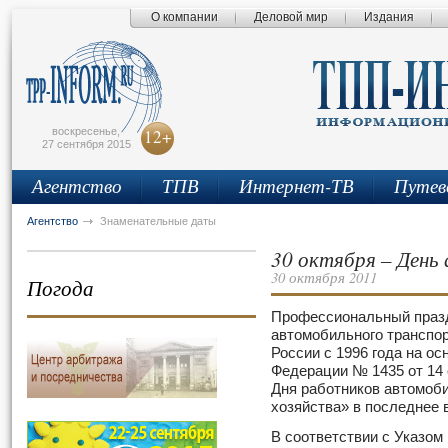
О компании
Деловой мир
Издания
сьмо
айта
воскресенье,
12+
27 сентября 2015
Агентство
ТПВ
Интернет-ТВ
Путев
Агентство
Знаменательные даты
30 октября – День
30 октября 2011
Погода
Профессиональный праз
автомобильного транспор
России с 1996 года на о
Федерации № 1435 от 14 
Дня работников автомоби
хозяйства» в последнее 
В соответствии с Указом