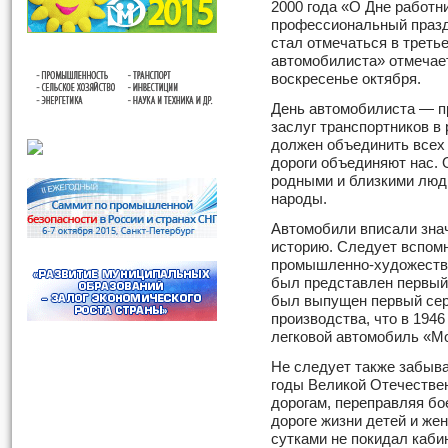
2000 года «О Дне работн
профессиональный празд
стал отмечаться в третье
автомобилиста» отмечае
воскресенье октября.
День автомобилиста — п
заслуг транспортников в
должен объединить всех 
дороги объединяют нас. 
родными и близкими людь
народы.
Автомобили вписали зна
историю. Следует вспомн
промышленно-художестве
был представлен первый 
был выпущен первый сер
производства, что в 194
легковой автомобиль «Мо
Не следует также забыват
годы Великой Отечестве
дорогам, переправляя бо
дороге жизни детей и жен
сутками не покидал каби