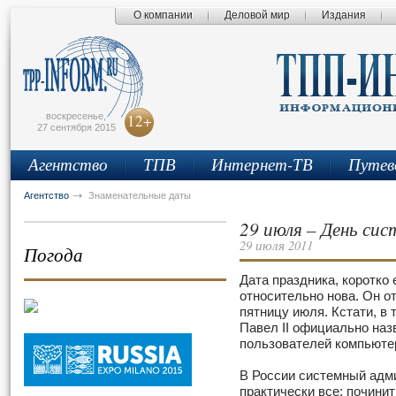
О компании
Деловой мир
Издания
сьмо
айта
воскресенье,
12+
27 сентября 2015
Агентство
ТПВ
Интернет-ТВ
Путев
Агентство
Знаменательные даты
29 июля – День си
29 июля 2011
Погода
Дата праздника, коротко
относительно нова. Он о
пятницу июля. Кстати, в
Павел II официально наз
пользователей компьютер
В России системный адм
практически все: починит