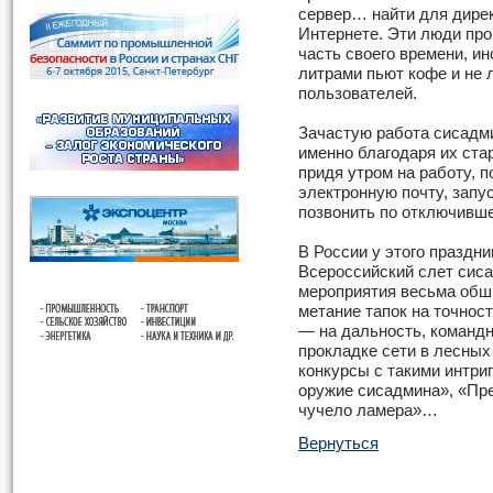
сервер… найти для дире
Интернете. Эти люди пр
часть своего времени, ин
литрами пьют кофе и не 
пользователей.
Зачастую работа сисадми
именно благодаря их ста
придя утром на работу, 
электронную почту, запу
позвонить по отключивше
В России у этого праздн
Всероссийский слет сис
мероприятия весьма обши
метание тапок на точнос
— на дальность, командн
прокладке сети в лесных
конкурсы с такими интри
оружие сисадмина», «Пр
чучело ламера»…
Вернуться