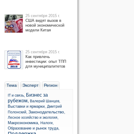
25 сентября 2015 г.
США видят вызов в
новой экономической
модели Китая
25 сентября 2015 г.
Как привлечь
инвестиции: опыт ТПП
для муниципалитетов
Тема
Эксперт
Регион
Бизнес за
IT и связь,
рубежом,
Валерий Шанцев,
Выставки и ярмарки,
Дмитрий
Законодательство,
Полонский,
Лесное хозяйство и экология,
Макроэкономика,
Налоги,
Образование и рынок труда,
Поддержка