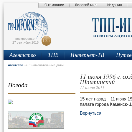
О компании
Деловой мир
Издания
сьмо
айта
воскресенье,
12+
27 сентября 2015
Агентство
ТПВ
Интернет-ТВ
Путев
Агентство
Знаменательные даты
11 июня 1996 г. со
Шахтинский
Погода
11 июня 2011
15 лет назад – 11 июня 1
палата города Каменск-Ш
Вернуться