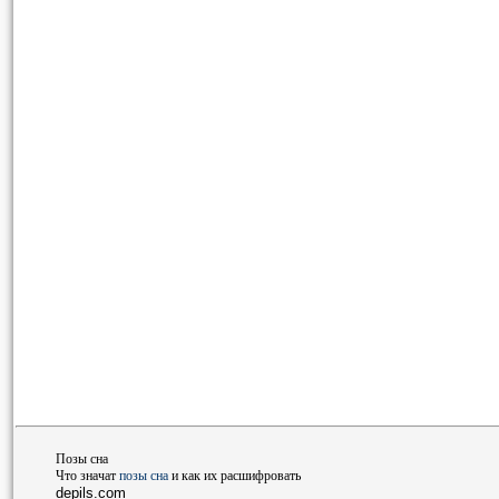
Позы сна
Что значат
позы сна
и как их расшифровать
depils.com