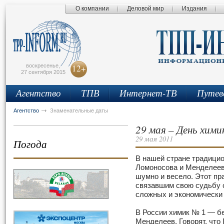
О компании
Деловой мир
Издания
сьмо
айта
воскресенье,
12+
27 сентября 2015
Агентство
ТПВ
Интернет-ТВ
Путев
Агентство
Знаменательные даты
29 мая – День хими
29 мая 2011
Погода
В нашей стране традици
Ломоносова и Менделеев
шумно и весело. Этот пр
связавшим свою судьбу 
сложных и экономически 
В России химик № 1 — б
Менделеев. Говорят, что