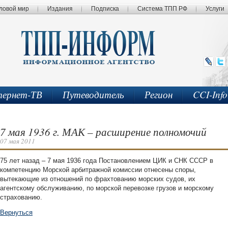
ловой мир
Издания
Подписка
Система ТПП РФ
Услуги
ернет-ТВ
Путеводитель
Регион
CCI-Inf
7 мая 1936 г. МАК – расширение полномочий
07 мая 2011
75 лет назад – 7 мая 1936 года Постановлением ЦИК и СНК СССР в
компетенцию Морской арбитражной комиссии отнесены споры,
вытекающие из отношений по фрахтованию морских судов, их
агентскому обслуживанию, по морской перевозке грузов и морскому
страхованию.
Вернуться