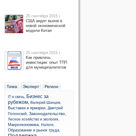
25 сентября 2015 г.
США видят вызов в
новой экономической
модели Китая
25 сентября 2015 г.
Как привлечь
инвестиции: опыт ТПП
для муниципалитетов
Тема
Эксперт
Регион
Бизнес за
IT и связь,
рубежом,
Валерий Шанцев,
Выставки и ярмарки,
Дмитрий
Законодательство,
Полонский,
Лесное хозяйство и экология,
Макроэкономика,
Налоги,
Образование и рынок труда,
Поддержка