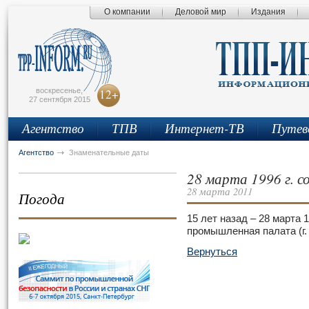
О компании
Деловой мир
Издания
сьмо
айта
воскресенье,
12+
27 сентября 2015
Агентство
ТПВ
Интернет-ТВ
Путев
Агентство
Знаменательные даты
28 марта 1996 г. с
28 марта 2011
Погода
15 лет назад – 28 марта 1
промышленная палата (г. 
Вернуться