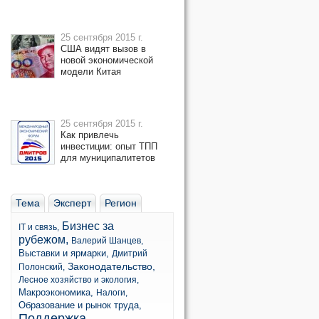
25 сентября 2015 г.
США видят вызов в
новой экономической
модели Китая
25 сентября 2015 г.
Как привлечь
инвестиции: опыт ТПП
для муниципалитетов
Тема
Эксперт
Регион
Бизнес за
IT и связь,
рубежом,
Валерий Шанцев,
Выставки и ярмарки,
Дмитрий
Законодательство,
Полонский,
Лесное хозяйство и экология,
Макроэкономика,
Налоги,
Образование и рынок труда,
Поддержка