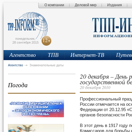
О компании
Деловой мир
Издания
сьмо
айта
понедельник,
12+
28 сентября 2015
Агентство
ТПВ
Интернет-ТВ
Путев
Агентство
Знаменательные даты
20 декабря – День 
государственной б
Погода
20 декабря 2010
Профессиональный празд
России отмечается на ос
Федерации от 20.12.95 «
органов безопасности Ро
В этот день в 1917 году
Комиссаров для борьбы 