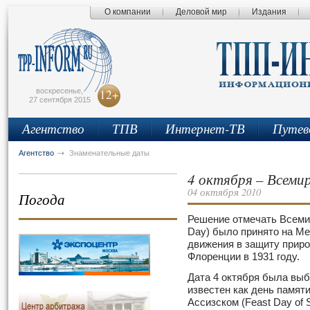
О компании
Деловой мир
Издания
сьмо
айта
воскресенье,
12+
27 сентября 2015
Агентство
ТПВ
Интернет-ТВ
Путев
Агентство
Знаменательные даты
4 октября – Всеми
04 октября 2010
Погода
Решение отмечать Всеми
Day) было принято на М
движения в защиту прир
Флоренции в 1931 году.
Дата 4 октября была выбр
известен как день памят
Ассизском (Feast Day of S