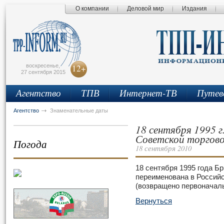
О компании
Деловой мир
Издания
сьмо
айта
воскресенье,
12+
27 сентября 2015
Агентство
ТПВ
Интернет-ТВ
Путев
Агентство
Знаменательные даты
18 сентября 1995 г
Советской торгов
Погода
18 сентября 2010
18 сентября 1995 года Б
переименована в Россий
(возвращено первоначальн
Вернуться