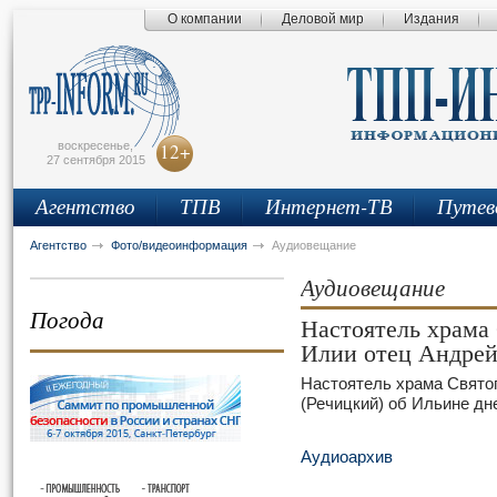
О компании
Деловой мир
Издания
сьмо
айта
воскресенье,
12+
27 сентября 2015
Агентство
ТПВ
Интернет-ТВ
Путев
Агентство
Фото/видеоинформация
Аудиовещание
Аудиовещание
Погода
Настоятель храма
Илии отец Андрей
Настоятель храма Свято
(Речицкий) об Ильине дн
Аудиоархив