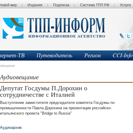
ловой мир
Издания
Подписка
Система ТПП РФ
Услуги
ернет-ТВ
Путеводитель
Регион
CCI-Inf
овещание
Аудиовещание
Депутат Госдумы П.Дорохин о
сотрудничестве с Италией
Выступление заместителя председателя комитета Госдумы по
промышленности Павла Дорохина на презентации российско-
итальянского проекта "Bridge to Russia"
Аудиоархив