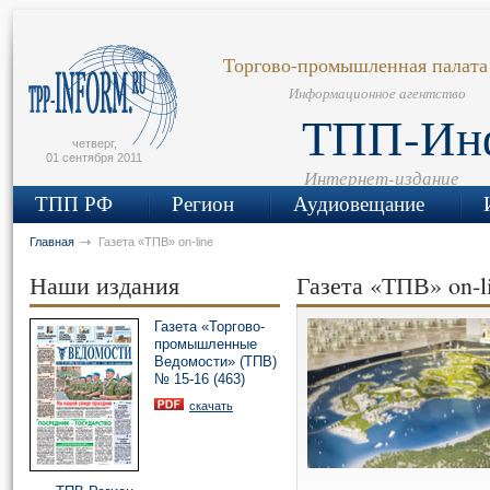
сьмо
айта
Торгово-промышленная палата
Информационное агентство
ТПП-Ин
четверг,
01 сентября 2011
Интернет-издание
ТПП РФ
Регион
Аудиовещание
Главная
Газета «ТПВ» on-line
Наши издания
Газета «ТПВ» on-l
Газета «Торгово-
промышленные
Ведомости» (ТПВ)
№ 15-16 (463)
скачать