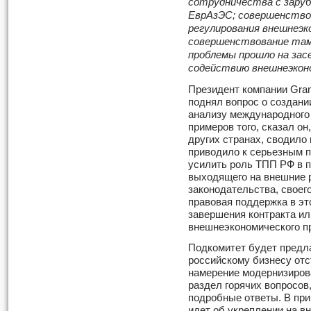
сотрудничества с зару
ЕврАзЭС; совершенство
регулирования внешнеэк
совершенствование там
проблемы прошло на за
содействию внешнеэкон
Президент компании Gra
поднял вопрос о создани
анализу международного 
примеров того, сказал он
других странах, сводило
приводило к серьезным п
усилить роль ТПП РФ в п
выходящего на внешние р
законодательства, своег
правовая поддержка в эт
завершения контракта ил
внешнеэкономического пр
Подкомитет будет предла
российскому бизнесу отс
намерение модернизирова
раздел горячих вопросов
подробные ответы. В при
идет об укреплении на в