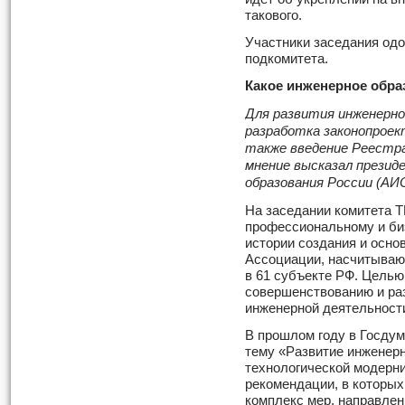
такового.
Участники заседания одо
подкомитета.
Какое инженерное обра
Для развития инженерно
разработка законопроек
также введение Реестра
мнение высказал презид
образования России (АИ
На заседании комитета 
профессиональному и би
истории создания и осно
Ассоциации, насчитываю
в 61 субъекте РФ. Целью
совершенствованию и ра
инженерной деятельност
В прошлом году в Госду
тему «Развитие инженерн
технологической модерни
рекомендации, в которы
комплекс мер, направле