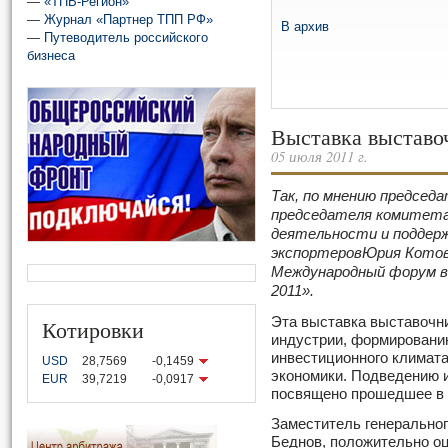
—
«ТПВ-Регион»
—
Журнал «Партнер ТПП РФ»
В архив
—
Путеводитель российского
бизнеса
Выставка выставо
05 июля 2011 г.
Так, по мнению председ
председателя комитет
деятельности и поддер
экспортеров
Юрия Котов
Международный форум в
2011».
Эта выставка выставочн
Котировки
индустрии, формированию
инвестиционного климата
USD
28,7569
-0,1459
экономики. Подведению 
EUR
39,7219
-0,0917
посвящено прошедшее в 
Заместитель генерально
Беднов, положительно оц