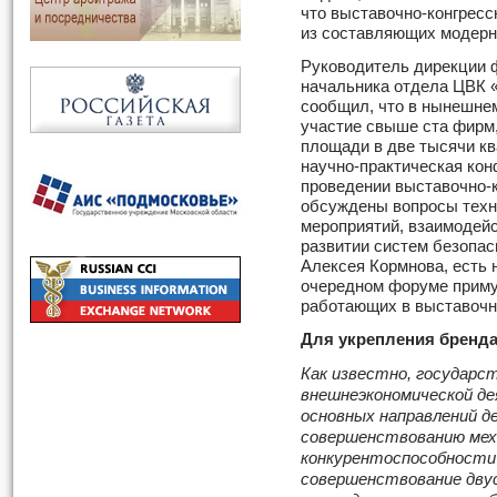
что выставочно-конгресс
из составляющих модерн
Руководитель дирекции 
начальника отдела ЦВК 
сообщил, что в нынешне
участие свыше ста фирм,
площади в две тысячи к
научно-практическая ко
проведении выставочно-к
обсуждены вопросы техн
мероприятий, взаимодейс
развитии систем безопас
Алексея Кормнова, есть 
очередном форуме приму
работающих в выставочн
Для укрепления бренда
Как известно, государс
внешнеэкономической д
основных направлений д
совершенствованию меха
конкурентоспособности 
совершенствование дву