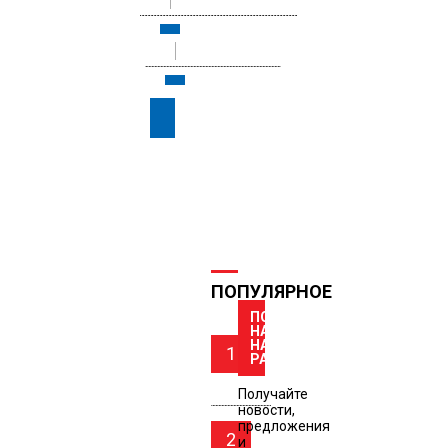
0
ПОПУЛЯРНОЕ
ПОДПИШИТЕСЬ
НА
НАШУ
1
РАССЫЛКУ
Получайте
новости,
предложения
2
и