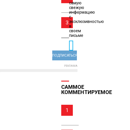
самую
свежую
информацию
с
эксклюзивностью
3
в
своем
письме
ПОДПИСАТЬСЯ
РЕКЛАМА
САММОЕ
КОММЕНТИРУЕМОЕ
1