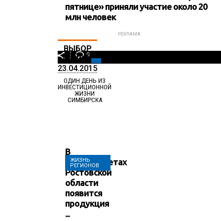
пятнице» приняли участие около 20
млн человек
РЕКЛАМА
ВЫБОР
0
РЕДАКЦИИ
23.04.2015
ОДИН ДЕНЬ ИЗ
ИНВЕСТИЦИОННОЙ
ЖИЗНИ
СИМБИРСКА
В
супермаркетах
ЖИЗНЬ
РЕГИОНОВ
Ростовской
области
появится
продукция
...