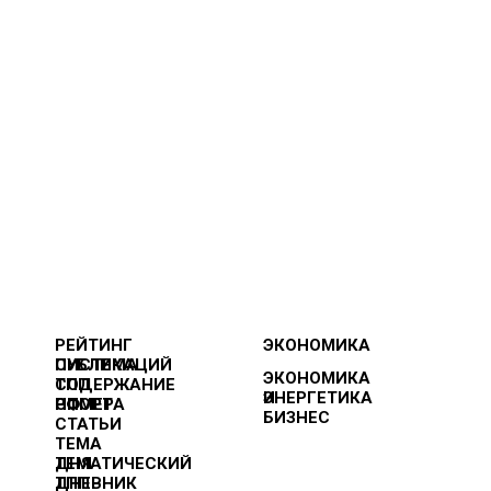
РЕЙТИНГ
ЭКОНОМИКА
ПУБЛИКАЦИЙ
СИСТЕМА
ЭКОНОМИКА
ТПП
СОДЕРЖАНИЕ
И
ЭНЕРГЕТИКА
РФ
НОМЕРА
СПОРТ
БИЗНЕС
СТАТЬИ
ТЕМА
ДНЯ
ТЕМАТИЧЕСКИЙ
ДНЕВНИК
ТПП