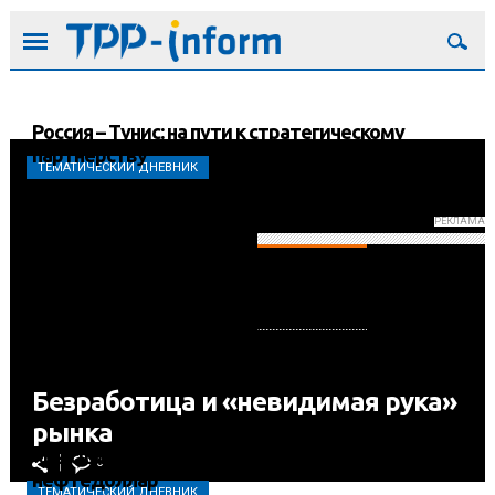
Россия – Тунис: на пути к стратегическому
партнерству
ТЕМАТИЧЕСКИЙ ДНЕВНИК
ТЕМАТИЧЕСКИЙ ДНЕВНИК
РЕКЛАМА
ВЫБОР
РЕДАКЦИИ
30.12.1899
БЮДЖЕТ ЭПОХИ
КРИЗИСА
Безработица и «невидимая рука»
рынка
«Высший разум», глобальная система и
0
нефтедоллар
ТЕМАТИЧЕСКИЙ ДНЕВНИК