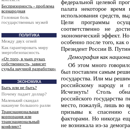
федеральной целевой про
Беспризорность - проблема
палата некоторое время 
всенародная
использования средств, в
Головная боль
Цели программы осу
государственных мужей
соответственно не дост
экономический эффект. Но 
ПОЛИТИКА
Между двух огней
особенно после того, как 
Как гарантировать миру
Президент России В. Путин
энергобезопасность
Демография как национ
«От того, в чьих руках
собственность, зависит
Об этом много говорил
судьба научной разработки»
был поставлен самым реши
государства. Или мы реши
ЭКОНОМИКА
российскому народу и г
Быть или не быть?
Исчезнуть! Столь обна
Почему падает доллар?
российского государства 
Маленький скандал
место, пожалуй, лишь во в
накануне большого ралли
призывы к спасению с
Транснациональная
корпорация или
факторами. Но никогда ещ
транснациональный
не возникала из-за демогр
конфликт?