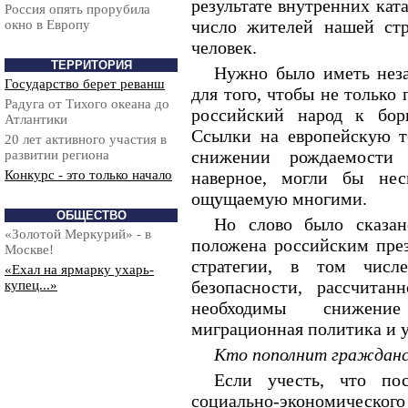
результате внутренних кат
Россия опять прорубила
число жителей нашей ст
окно в Европу
человек.
ТЕРРИТОРИЯ
Нужно было иметь неза
Государство берет реванш
для того, чтобы не только 
Радуга от Тихого океана до
российский народ к бор
Атлантики
Ссылки на европейскую т
20 лет активного участия в
снижении рождаемости 
развитии региона
Конкурс - это только начало
наверное, могли бы нес
ощущаемую многими.
ОБЩЕСТВО
Но слово было сказан
«Золотой Меркурий» - в
положена российским пре
Москве!
стратегии, в том числе
«Ехал на ярмарку ухарь-
безопасности, рассчитан
купец...»
необходимы снижение
миграционная политика и 
Кто пополнит гражданс
Если учесть, что по
социально-экономического