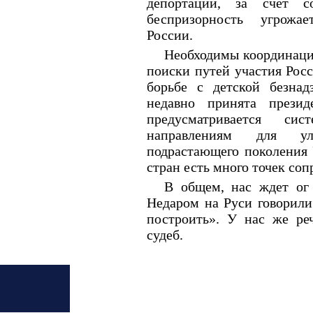
депортации, за счет со
беспризорность угрожае
России.
Необходимы координаци
поиски путей участия Рос
борьбе с детской безнад
недавно принята презид
предусматривается с
направлениям для ул
подрастающего поколения 
стран есть много точек со
В общем, нас ждет ог 
Недаром на Руси говорили
построить». У нас же ре
судеб.
© 2005?2009 «Партнер ТПП РФ»
109012, Москва, ул. Ильинка, 5/2.
Тел.: (495)620-0344, Факс: 620-0455,
E-mail:
Дизайн и поддержка:
ООО «ТПП-Информ»