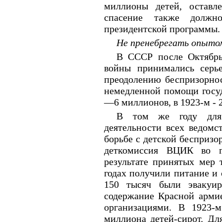
миллионы детей, оставл
спасение также должно
президентской программы.
Не пренебрегать опыто
В СССР после Октябрь
войны принимались серь
преодолению беспризорнос
немедленной помощи госуда
—6 миллионов, в 1923-м -
В том же году для 
деятельности всех ведом
борьбе с детской беспризо
деткомиссия ВЦИК во г
результате принятых мер
годах получили питание и 
150 тысяч были эвакуир
содержание Красной арми
организациями. В 1923-
миллиона детей-сирот. Дл