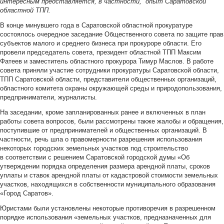
интересным представляется, в частности, опыт Саратовской
областной ТПП.
В конце минувшего года в Саратовской областной прокуратуре
состоялось очередное заседание Общественного совета по защите прав
субъектов малого и среднего бизнеса при прокуроре области. Его
провели председатель совета, президент областной ТПП Максим
Фатеев и заместитель областного прокурора Тимур Маслов. В работе
совета приняли участие сотрудники прокуратуры Саратовской области,
ТПП Саратовской области, представители общественных организаций,
областного комитета охраны окружающей среды и природопользования,
предприниматели, журналисты.
На заседании, кроме запланированных ранее и включенных в план
работы совета вопросов, были рассмотрены также жалобы и обращения,
поступившие от предпринимателей и общественных организаций. В
частности, речь шла о правомерности разрешения использования
некоторых городских земельных участков под строительство
в соответствии с решением Саратовской городской думы «Об
утверждении порядка определения размера арендной платы, сроков
уплаты и ставок арендной платы от кадастровой стоимости земельных
участков, находящихся в собственности муниципального образования
«Город Саратов».
Юристами были установлены некоторые противоречия в разрешенном
порядке использования «земельных участков, предназначенных для