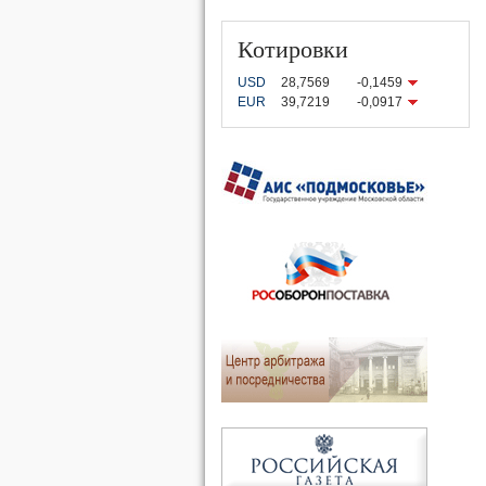
Котировки
USD
28,7569
-0,1459
EUR
39,7219
-0,0917