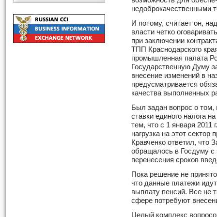
возможность для обеспе
недоброкачественными т
И потому, считает он, на
власти четко оговариват
при заключении контракт
ТПП Краснодарского края
промышленная палата Ро
Государственную Думу з
внесение изменений в на
предусматривается обяз
качества выполненных раб
Был задан вопрос о том,
ставки единого налога на
тем, что с 1 января 2011 
нагрузка на этот сектор
Кравченко ответил, что 
обращалось в Госдуму с
перенесения сроков введ
Пока решение не принято
что данные платежи иду
выплату пенсий. Все не 
сфере потребуют внесени
Целый комплекс вопросо