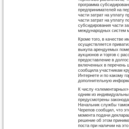
программа субсидирован
предпринимателей на пер
части затрат на уплату 
части затрат на уплату 
субсидирования части за
международных систем м
Кроме того, в качестве 
осуществляется привати
выкупа арендуемых поме
аукционов и торгов с рас
предоставление в долго
включенных в перечень 
сообщила участникам круг
Интернете и по какому г
дополнительную информа
К числу «элементарных» 
одним из индивидуальны
предусмотрены законода
Начальник службы тамож
Черепов сообщил, что эт
момента подачи декларац
решение об этом принима
поста при наличии на эт