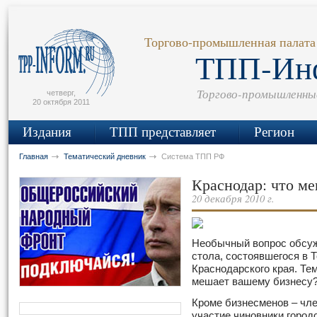
сьмо
айта
Торгово-промышленная палата
ТПП-Ин
Торгово-промышленны
четверг,
20 октября 2011
Издания
ТПП представляет
Регион
Главная
Тематический дневник
Система ТПП РФ
Краснодар: что м
20 декабря 2010 г.
Необычный вопрос обсуж
стола, состоявшегося в 
Краснодарского края. Те
мешает вашему бизнесу?
Кроме бизнесменов – чл
участие чиновники город