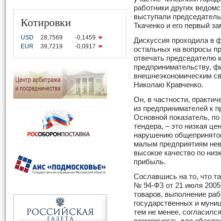
работники других ведомст
выступали председатель
Котировки
Ткаченко и его первый з
USD
28,7569
-0,1459
Дискуссия проходила в ф
EUR
39,7219
-0,0917
остальных на вопросы п
отвечать председателю к
предпринимательству, ф
внешнеэкономическим св
Николаю Кравченко.
Он, в частности, практич
из предпринимателей к п
Основной показатель, по
тендера, – это низкая це
нарушению общепринятог
малым предприятиям нев
высокое качество по низ
прибыль.
Сославшись на то, что т
№ 94-ФЗ от 21 июля 2005
товаров, выполнение рабо
государственных и муни
тем не менее, согласилс