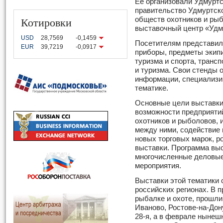
Ее организовали Удмурт
правительство Удмуртск
Котировки
обществ охотников и ры
выставочный центр «Удм
USD
28,7569
-0,1459
Посетителям представил
EUR
39,7219
-0,0917
приборы, предметы экипи
туризма и спорта, транс
и туризма. Свои стенды 
информации, специализи
тематике.
Основные цели выставки
возможности предприяти
охотников и рыболовов, 
между ними, содействие
новых торговых марок, р
выставки. Программа выс
многочисленные деловые
мероприятия.
Выставки этой тематики 
российских регионах. В 
рыбалке и охоте, прошли
Иваново, Ростове-на-Дону
28-я, а в феврале нынеш