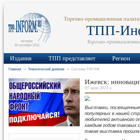
сьмо
айта
Торгово-промышленная палата
ТПП-Ин
Торгово-промышленны
четверг,
20 октября 2011
Издания
ТПП представляет
Регион
Главная
Тематический дневник
Система ТПП РФ
Ижевск: инноваци
05 мая 2011 г.
Выставки, посвященные 
популярных в нашей ст
любителей активного от
каждым годом таковых 
такая выставка прошла 