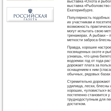
выставка «Охота и рыболо
выставка «Рыболовство 
Екатеринбурге.
Популярность подобных 
их участникам и посети
возможность практически
могут испытать свою мет
тренажерах. А рыбаки – 
меткости заброса блесны
Правда, хорошее настрое
посвященных охоте и рыб
узнаешь, что цена билет
водоемах год от года рас
дорожает плата за поль
оснащением к ним (спасат
обычных, рядовых базах
Стремительно дорожают к
удилища, лески, блесны 
хороших, «уловистых» во
постепенно становится у
труднодоступным для пе
достатком.