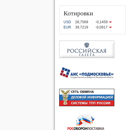
Котировки
USD
28,7569
-0,1459
EUR
39,7219
-0,0917