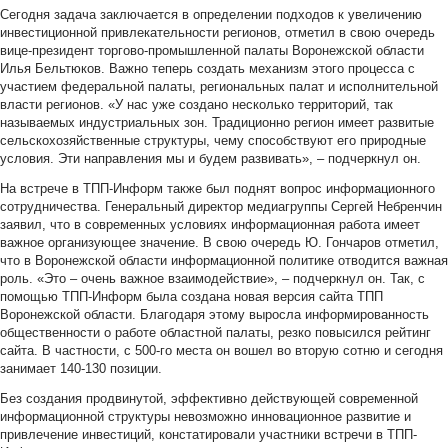
Сегодня задача заключается в определении подходов к увеличению
инвестиционной привлекательности регионов, отметил в свою очередь
вице-президент торгово-промышленной палаты Воронежской области
Илья Бельтюков. Важно теперь создать механизм этого процесса с
участием федеральной палаты, региональных палат и исполнительной
власти регионов. «У нас уже создано несколько территорий, так
называемых индустриальных зон. Традиционно регион имеет развитые
сельскохозяйственные структуры, чему способствуют его природные
условия. Эти направления мы и будем развивать», – подчеркнул он.
На встрече в ТПП-Информ также был поднят вопрос информационного
сотрудничества. Генеральный директор медиагруппы Сергей Небренчин
заявил, что в современных условиях информационная работа имеет
важное организующее значение. В свою очередь Ю. Гончаров отметил,
что в Воронежской области информационной политике отводится важная
роль. «Это – очень важное взаимодействие», – подчеркнул он. Так, с
помощью ТПП-Информ была создана новая версия сайта ТПП
Воронежской области. Благодаря этому выросла информированность
общественности о работе областной палаты, резко повысился рейтинг
сайта. В частности, с 500-го места он вошел во вторую сотню и сегодня
занимает 140-130 позиции.
Без создания продвинутой, эффективно действующей современной
информационной структуры невозможно инновационное развитие и
привлечение инвестиций, констатировали участники встречи в ТПП-