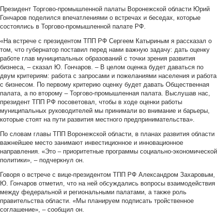
Президент Торгово-промышленной палаты Воронежской области Юрий
Гончаров поделился впечатлениями о встречах и беседах, которые
состоялись в Торгово-промышленной палате РФ.
«На встрече с президентом ТПП РФ Сергеем Катыриным я рассказал о
том, что губернатор поставил перед нами важную задачу: дать оценку
работе глав муниципальных образований с точки зрения развития
бизнеса, – сказал Ю. Гончаров. – В целом оценка будет даваться по
двум критериям: работа с запросами и пожеланиями населения и работа
с бизнесом. По первому критерию оценку будет давать Общественная
палата, а по второму – Торгово-промышленная палата. Выслушав нас,
президент ТПП РФ посоветовал, чтобы в ходе оценки работы
муниципальных руководителей мы принимали во внимание и барьеры,
которые стоят на пути развития местного предпринимательства».
По словам главы ТПП Воронежской области, в планах развития области
важнейшее место занимают инвестиционное и инновационное
направления. «Это – приоритетные программы социально-экономической
политики», – подчеркнул он.
Говоря о встрече с вице-президентом ТПП РФ Александром Захаровым,
Ю. Гончаров отметил, что на ней обсуждались вопросы взаимодействия
между федеральной и региональными палатами, а также роль
правительства области. «Мы планируем подписать тройственное
соглашение», – сообщил он.