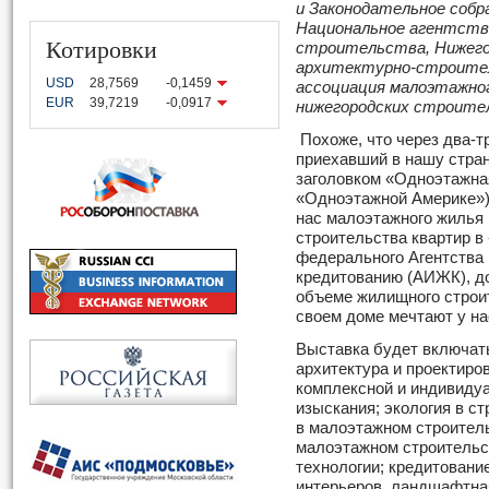
и Законодательное собр
Национальное агентств
Котировки
строительства, Нижего
архитектурно-строител
USD
28,7569
-0,1459
ассоциация малоэтажно
EUR
39,7219
-0,0917
нижегородских строите
Похоже, что через два-т
приехавший в нашу стран
заголовком «Одноэтажна
«Одноэтажной Америке»).
нас малоэтажного жилья 
строительства квартир в 
федерального Агентства
кредитованию (АИЖК), д
объеме жилищного строит
своем доме мечтают у на
Выставка будет включат
архитектура и проектиро
комплексной и индивиду
изыскания; экология в с
в малоэтажном строител
малоэтажном строительс
технологии; кредитовани
интерьеров, ландшафтная