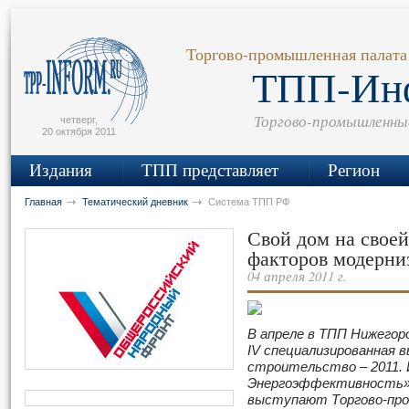
сьмо
айта
Торгово-промышленная палата
ТПП-Ин
Торгово-промышленны
четверг,
20 октября 2011
Издания
ТПП представляет
Регион
Главная
Тематический дневник
Система ТПП РФ
Свой дом на свое
факторов модерни
04 апреля 2011 г.
В апреле в ТПП Нижегор
IV специализированная
строительство
–
2011.
Энергоэффективность»
выступают Торгово-пр