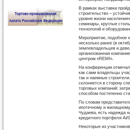
В рамках выставки прой
строительство – устойчи
уровня жизни населения»
семинары, круглые столы
технологий и оборудован
Мероприятие, подобное 
несколько ранее (в октя
землевладельцев и деве
организованная компани
центром «REMI».
На конференции отмечало
как сами владельцы учас
так и наемные строители
склоняется в сторону с
торговых компаний: затр
способом постепенно ст
По словам представителя
ипотечному и жилищному
Чудаева, есть надежда на
кредитного портфеля АИ
Некоторые из участников