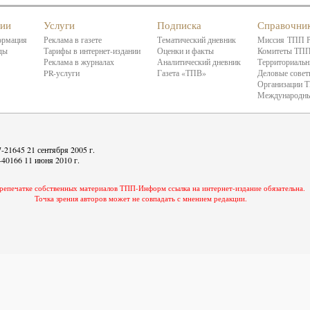
нии
Услуги
Подписка
Справочни
ормация
Реклама в газете
Тематический дневник
Миссия ТПП 
ды
Тарифы в интернет-издании
Оценки и факты
Комитеты ТП
Реклама в журналах
Аналитический дневник
Территориальн
PR-услуги
Газета «ТПВ»
Деловые сове
Организации 
Международны
21645 21 сентября 2005 г.
40166 11 июня 2010 г.
репечатке собственных материалов ТПП-Информ ссылка на интернет-издание обязательна.
Точка зрения авторов может не совпадать с мнением редакции.