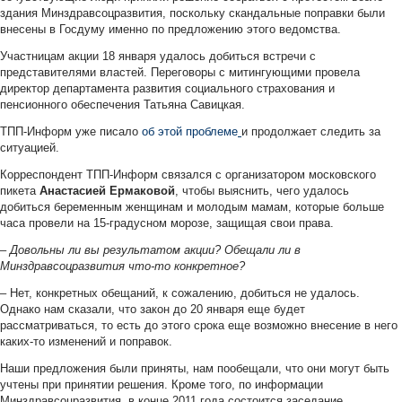
здания Минздравсоцразвития, поскольку скандальные поправки были
внесены в Госдуму именно по предложению этого ведомства.
Участницам акции 18 января удалось добиться встречи с
представителями властей. Переговоры с митингующими провела
директор департамента развития социального страхования и
пенсионного обеспечения Татьяна Савицкая.
ТПП-Информ уже писало
об этой проблеме
и продолжает следить за
ситуацией.
Корреспондент ТПП-Информ связался с организатором московского
пикета
Анастасией Ермаковой
, чтобы выяснить, чего удалось
добиться беременным женщинам и молодым мамам, которые больше
часа провели на 15-градусном морозе, защищая свои права.
–
Довольны ли вы результатом акции? Обещали ли в
Минздравсоцразвития что-то конкретное?
– Нет, конкретных обещаний, к сожалению, добиться не удалось.
Однако нам сказали, что закон до 20 января еще будет
рассматриваться, то есть до этого срока еще возможно внесение в него
каких-то изменений и поправок.
Наши предложения были приняты, нам пообещали, что они могут быть
учтены при принятии решения. Кроме того, по информации
Минздравсоцразвития, в конце 2011 года состоится заседание