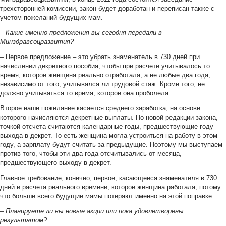
трехсторонней комиссии, закон будет доработан и переписан также с
учетом пожеланий будущих мам.
–
Какие именно предложения вы сегодня передали в
Минздравсоцразвития?
– Первое предложение – это убрать знаменатель в 730 дней при
начислении декретного пособия, чтобы при расчете учитывалось то
время, которое женщина реально отработала, а не любые два года,
независимо от того, учитывался ли трудовой стаж. Кроме того, не
должно учитываться то время, которое она проболела.
Второе наше пожелание касается среднего заработка, на основе
которого начисляются декретные выплаты. По новой редакции закона,
точкой отсчета считаются календарные годы, предшествующие году
выхода в декрет. То есть женщина могла устроиться на работу в этом
году, а зарплату будут считать за предыдущие. Поэтому мы выступаем
против того, чтобы эти два года отсчитывались от месяца,
предшествующего выходу в декрет.
Главное требование, конечно, первое, касающееся знаменателя в 730
дней и расчета реального времени, которое женщина работала, потому
что больше всего будущие мамы потеряют именно на этой поправке.
–
Планируете ли вы новые акции или пока удовлетворены
результатом?