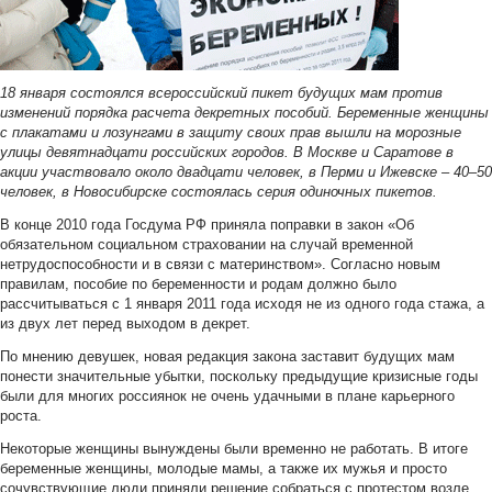
18 января состоялся всероссийский пикет будущих мам против
изменений порядка расчета декретных пособий. Беременные женщины
с плакатами и лозунгами в защиту своих прав вышли на морозные
улицы девятнадцати российских городов. В Москве и Саратове в
акции участвовало около двадцати человек, в Перми и Ижевске – 40
–
50
человек, в Новосибирске состоялась серия одиночных пикетов.
В конце 2010 года Госдума РФ приняла поправки в закон «Об
обязательном социальном страховании на случай временной
нетрудоспособности и в связи с материнством». Согласно новым
правилам, пособие по беременности и родам должно было
рассчитываться с 1 января 2011 года исходя не из одного года стажа, а
из двух лет перед выходом в декрет.
По мнению девушек, новая редакция закона заставит будущих мам
понести значительные убытки, поскольку предыдущие кризисные годы
были для многих россиянок не очень удачными в плане карьерного
роста.
Некоторые женщины вынуждены были временно не работать. В итоге
беременные женщины, молодые мамы, а также их мужья и просто
сочувствующие люди приняли решение собраться с протестом возле