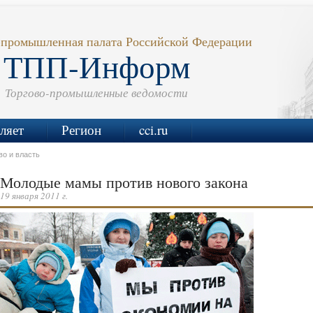
-промышленная палата Российской Федерации
ТПП-Информ
Торгово-промышленные ведомости
ляет
Регион
cci.ru
о и власть
Молодые мамы против нового закона
19 января 2011 г.