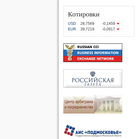
Котировки
USD
28,7569
-0,1459
EUR
39,7219
-0,0917