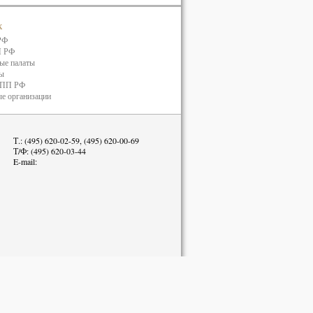
к
РФ
П РФ
ые палаты
ты
ТПП РФ
е организации
Т.: (495) 620-02-59, (495) 620-00-69
Т/Ф: (495) 620-03-44
E-mail: