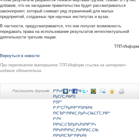
добавив, что на заседании правительства будет рассматриваться
законопроект, который снимает ряд ограничений для малых
предприятий, созданных при научных институтах и вузах.
В частности, предусматривается, что они получат возможность
передавать права на использование результатов интеллектуальной
деятельности третьим лицам.
ТПП-Информ
Вернуться в новости
При перепечатке материалов ТПП-Информ ссылка на интернет-
издание обязательна.
Рассказать друзьям:
Р’Р»Р°РґРёРјРёСЂ
РџСѓС‚РёРЅ
РЅР°
Р·Р°СЃРµРґР°РЅРёРё
РїСЂР°РІРёС‚РµР»СЊСЃС‚РІР°
Р Р¤
РїРѕС‚СЂРµР±РѕРІР°Р»
РїРѕРґРіРѕС‚РѕРІРёС‚СЊ
РїРѕРїСЂР°РІРєРё