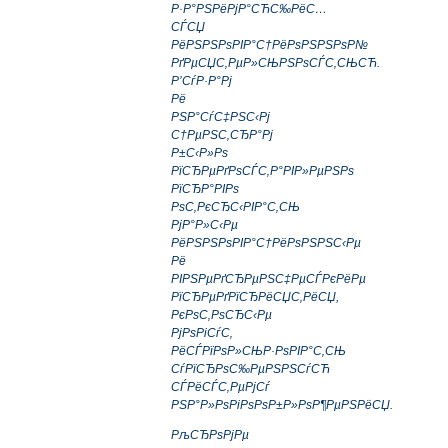
Р·Р°РЅРёРјР°СЋС‰РёС…
СЃСЏ
РёРЅРЅРѕРІР°С†РёРѕРЅРЅРѕР№
РґРµСЏС‚РµР»СЊРЅРѕСЃС‚СЊСЋ.
Р’СѓР·Р°Рј
Рё
РЅР°СѓС‡РЅС‹Рј
С†РµРЅС‚СЂР°Рј
Р±С‹Р»Рѕ
РїСЂРµРґРѕСЃС‚Р°РІР»РµРЅРѕ
РїСЂР°РІРѕ
РѕС‚РєСЂС‹РІР°С‚СЊ
РјР°Р»С‹Рµ
РёРЅРЅРѕРІР°С†РёРѕРЅРЅС‹Рµ
Рё
РІРЅРµРґСЂРµРЅС‡РµСЃРєРёРµ
РїСЂРµРґРїСЂРёСЏС‚РёСЏ,
РєРѕС‚РѕСЂС‹Рµ
РјРѕРіСѓС‚
РёСЃРїРѕР»СЊР·РѕРІР°С‚СЊ
СѓРїСЂРѕС‰РµРЅРЅСѓСЋ
СЃРёСЃС‚РµРјСѓ
РЅР°Р»РѕРіРѕРѕР±Р»РѕР¶РµРЅРёСЏ.
РљСЂРѕРјРµ