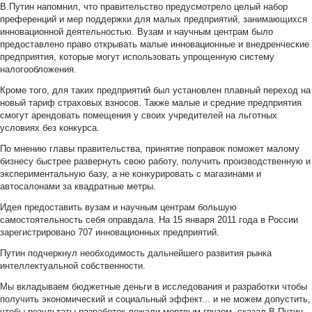
В.Путин напомнил, что правительство предусмотрело целый набор
преференций и мер поддержки для малых предприятий, занимающихся
инновационной деятельностью. Вузам и научным центрам было
предоставлено право открывать малые инновационные и внедренческие
предприятия, которые могут использовать упрощенную систему
налогообложения.
Кроме того, для таких предприятий был установлен плавный переход на
новый тариф страховых взносов. Также малые и средние предприятия
смогут арендовать помещения у своих учредителей на льготных
условиях без конкурса.
По мнению главы правительства, принятие поправок поможет малому
бизнесу быстрее развернуть свою работу, получить производственную и
экспериментальную базу, а не конкурировать с магазинами и
автосалонами за квадратные метры.
Идея предоставить вузам и научным центрам большую
самостоятельность себя оправдала. На 15 января 2011 года в России
зарегистрировано 707 инновационных предприятий.
Путин подчеркнул необходимость дальнейшего развития рынка
интеллектуальной собственности.
Мы вкладываем бюджетные деньги в исследования и разработки чтобы
получить экономический и социальный эффект... и не можем допустить,
чтобы результаты разработок лежали мертвым грузом, сказал В.Путин,