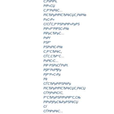
С‚РѕРіРѕ,
РґР»СЏ
С‚Р°РєРёС…
РїСЂРµРґРїСЂРёСЏС‚РёР№
Р±С‹Р»
СѓСЃС‚Р°РЅРѕРІР»РµРЅ
РїР»Р°РІРЅС‹Р№
РїРµСЂРµС…
РѕРґ
РЅР°
РЅРѕРІС‹Р№
С‚Р°СЂРёС„
СЃС‚СЂР°С…
РѕРІС‹С…
РІР·РЅРѕСЃРѕРІ.
РўР°РєР¶Рµ
РјР°Р»С‹Рµ
Рё
СЃСЂРµРґРЅРёРµ
РїСЂРµРґРїСЂРёСЏС‚РёСЏ
СЃРјРѕРіСѓС‚
Р°СЂРµРЅРґРѕРІР°С‚СЊ
РїРѕРјРµС‰РµРЅРёСЏ
Сѓ
СЃРІРѕРёС…