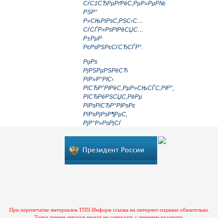
СѓС‡СЂРµРґРёС‚РµР»РµР№
РЅР°
Р»СЊРіРѕС‚РЅС‹С…
СѓСЃР»РѕРІРёСЏС…
Р±РµР·
РєРѕРЅРєСѓСЂСЃР°.
РџРѕ
РјРЅРµРЅРёСЋ
РіР»Р°РІС‹
РїСЂР°РІРёС‚РµР»СЊСЃС‚РІР°,
РїСЂРёРЅСЏС‚РёРµ
РїРѕРїСЂР°РІРѕРє
РїРѕРјРѕР¶РµС‚
РјР°Р»РѕРјСѓ
Р±РёР·РЅРµСЃСѓ
Р±С‹СЃС‚СЂРµРµ
СЂР°Р·РІРµСЂРЅСѓС‚СЊ
СЃРІРѕСЋ
СЂР°Р±РѕС‚Сѓ,
РїРѕР»СѓС‡РёС‚СЊ
РїСЂРѕРёР·РІРѕРґСЃС‚РІРµРЅРЅСѓСЋ
Рё
СЌРєСЃРїРµСЂРёРјРµРЅС‚Р°Р»СЊРЅСѓСЋ
При перепечатке материалов ТПП-Информ ссылка на интернет-издание обязательна.
Р±Р°Р·Сѓ,
Точка зрения авторов может не совпадать с мнением редакции.