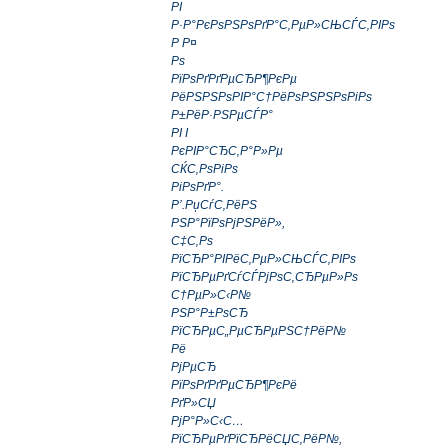
РІ
Р·Р°РєРѕРЅРѕРґР°С‚РµР»СЊСЃС‚РІРѕ
Р Р¤
Рѕ
РїРѕРґРґРµСЂР¶РєРµ
РёРЅРЅРѕРІР°С†РёРѕРЅРЅРѕРіРѕ
Р±РёР·РЅРµСЃР°
РІ I
РєРІР°СЂС‚Р°Р»Рµ
СЌС‚РѕРіРѕ
РіРѕРґР°.
Р’.РџСѓС‚РёРЅ
РЅР°РїРѕРјРЅРёР»,
С‡С‚Рѕ
РїСЂР°РІРёС‚РµР»СЊСЃС‚РІРѕ
РїСЂРµРґСѓСЃРјРѕС‚СЂРµР»Рѕ
С†РµР»С‹Р№
РЅР°Р±РѕСЂ
РїСЂРµС„РµСЂРµРЅС†РёР№
Рё
РјРµСЂ
РїРѕРґРґРµСЂР¶РєРё
РґР»СЏ
РјР°Р»С‹С…
РїСЂРµРґРїСЂРёСЏС‚РёР№,