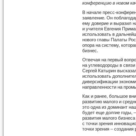
конференцию в новом ка
В начале пресс-конфере
заявление. Он поблагода
ему доверие и выразил н
и учителя Евгения Прима
использовать в дальней
нового главы Палаты Рос
опора на систему, котор
бизнес.
Отвечая на первый вопр
на углеводороды в связи
Сергей Катырин высказа
использовать дополнит
диверсификации экономик
направленности на пром
Как и ранее, большое в
развитию малого и средн
это одна из доминант на
будет еще долгие годы, 
развития малого бизнеса
с точки зрения инноваци
точки зрения – создания 