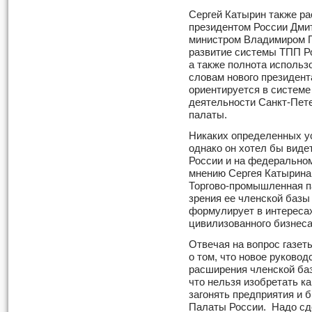
Сергей Катырин также ра
президентом России Дми
министром Владимиром П
развитие системы ТПП Ро
а также полнота использ
словам нового президен
ориентируется в системе
деятельности Санкт-Пет
палаты.
Никаких определенных ус
однако он хотел бы вид
России и на федеральном
мнению Сергея Катырина
Торгово-промышленная п
зрения ее членской базы
формулирует в интересах
цивилизованного бизнеса
Отвечая на вопрос газе
о том, что новое руково
расширения членской ба
что нельзя изобретать к
загонять предприятия и 
Палаты России. Надо сде