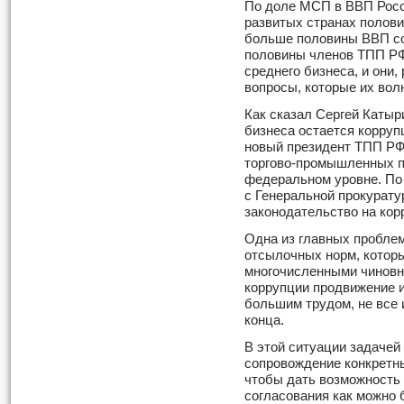
По доле МСП в ВВП Росси
развитых странах полови
больше половины ВВП с
половины членов ТПП РФ 
среднего бизнеса, и они,
вопросы, которые их вол
Как сказал Сергей Катыр
бизнеса остается корруп
новый президент ТПП РФ
торгово-промышленных па
федеральном уровне. По
с Генеральной прокурату
законодательство на кор
Одна из главных проблем
отсылочных норм, которы
многочисленными чиновн
коррупции продвижение и
большим трудом, не все 
конца.
В этой ситуации задаче
сопровождение конкретн
чтобы дать возможность 
согласования как можно 