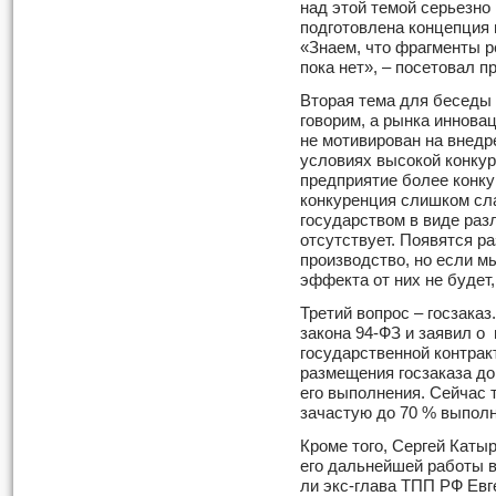
над этой темой серьезно
подготовлена концепция 
«Знаем, что фрагменты р
пока нет», – посетовал 
Вторая тема для беседы 
говорим, а рынка инновац
не мотивирован на внедр
условиях высокой конкур
предприятие более конк
конкуренция слишком сла
государством в виде ра
отсутствует. Появятся р
производство, но если м
эффекта от них не будет
Третий вопрос – госзаказ
закона 94-ФЗ и заявил 
государственной контрак
размещения госзаказа до
его выполнения. Сейчас т
зачастую до 70 % выполн
Кроме того, Сергей Каты
его дальнейшей работы в
ли экс-глава ТПП РФ Евг