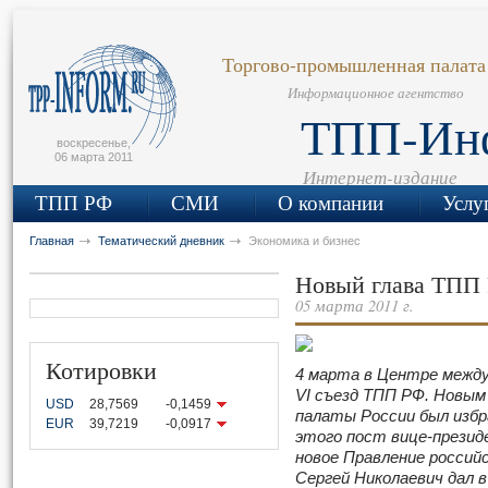
сьмо
айта
Торгово-промышленная палата
Информационное агентство
ТПП-Ин
воскресенье,
06 марта 2011
Интернет-издание
ТПП РФ
СМИ
О компании
Услу
Главная
Тематический дневник
Экономика и бизнес
Новый глава ТПП 
05 марта 2011 г.
Котировки
4 марта в Центре межд
VI с
ъезд ТПП РФ. Новым
USD
28,7569
-0,1459
палаты России был избр
EUR
39,7219
-0,0917
этого пост вице-презид
новое Правление россий
Сергей Николаевич дал 