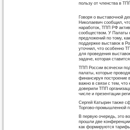
пользу от членства в ТП
Говоря о выставочной де
Николаевич сообщил, что
наработок, ТПП РФ акти
сообществом. У Палаты 
предложений по тому, ка
поддержке выставок в Ро
уточнил, что особенно Т
для проведения выставо
задаче, которая ставится
ТПП России всячески по
палаты, которые проводя
финансируя построение 
важно в связи с тем, чт
доверили ТПП организац
числе и презентации реги
Сергей Катырин также с
Торгово-промышленной п
В первую очередь, это в
прошли две конференции
как формируются тарифы