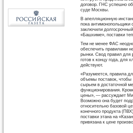
договор. ГНС успешно о
суде Москвы.
В апелляционную инстан
пока антимонопольщики с
заключили долгосрочный 
«Башхиме», поставки те
Тем не менее ФАС неодно
обеспечить правилами н
рынки. Свод правил для 
готов к концу года, для 
действуют.
«Разумеется, правила дл
объемы поставок, чтобы
сырьем в достаточной м
функционирования. Кроме
цены», — рассуждает Ми
Возможно она будет под
относительно базовой це
конечного продукта (ПВХ)
поставки этана на «Каза
привязана к цене произв