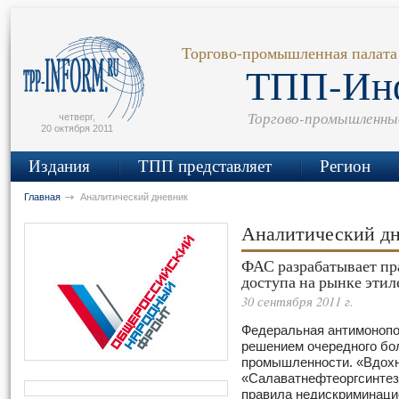
сьмо
айта
Торгово-промышленная палата
ТПП-Ин
Торгово-промышленны
четверг,
20 октября 2011
Издания
ТПП представляет
Регион
Главная
Аналитический дневник
Аналитический д
ФАС разрабатывает п
доступа на рынке этил
30 сентября 2011 г.
Федеральная антимонопо
решением очередного бо
промышленности. «Вдохн
«Салаватнефтеоргсинтез
правила недискриминацио