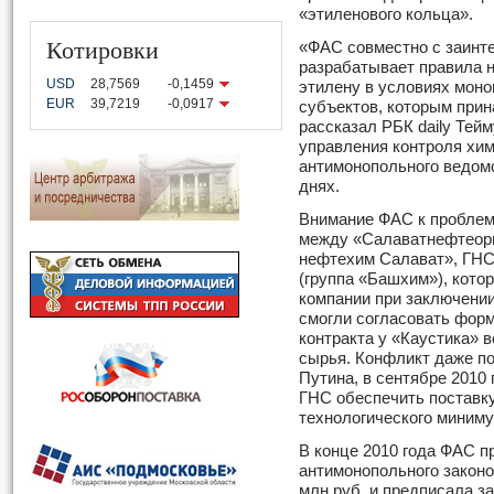
«этиленового кольца».
Котировки
«ФАС совместно с заинт
разрабатывает правила 
USD
28,7569
-0,1459
этилену в условиях мон
EUR
39,7219
-0,0917
субъектов, которым при
рассказал РБК daily Тей
управления контроля хи
антимонопольного ведом
днях.
Внимание ФАС к проблем
между «Салаватнефтеорг
нефтехим Салават», ГНС
(группа «Баш­хим»), кото
компании при заключении
смогли согласовать форм
контракта у «Каустика» 
сырья. Конфликт даже п
Путина, в сентябре 2010
ГНС обеспечить поставк
технологического миниму
В конце 2010 года ФАС 
антимонопольного законо
млн руб. и предписала з