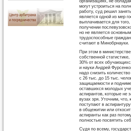
организациях, не облада
могут устроиться на по
работу, суд решил занят
является одной из мер г
выплачивается для того,
получении послевузовск
но не является основным
трудоспособные граждане
считают в Минобрнауки.
При этом в министерстве 
собственной статистике,
30% от всех обучающихс
и науки Андрей Фурсенко
надо снизить количество
с 26 тыс. до 15 тыс. чел
защищаемости и подниме
оставшихся молодых уче
аспирантов, которые не
вузах зря. Уточним, что,
поступают в аспирантур
в общежитии или откосит
аспиранты как раз потом
полностью посвятить себ
Судя по всему, государст