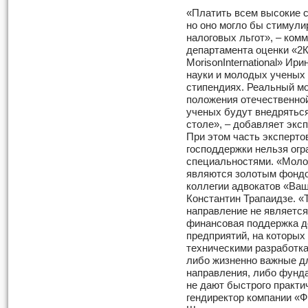
«Платить всем высокие с
но оно могло бы стимули
налоговых льгот», – ком
департамента оценки «2К
MorisonInternational» И
науки и молодых ученых 
стипендиях. Реальный м
положения отечественной
ученых будут внедряться 
столе», – добавляет экс
При этом часть экспертов
господдержки нельзя огр
специальностями. «Моло
являются золотым фондо
коллегии адвокатов «Ва
Константин Трапаидзе. «Т
направление не является
финансовая поддержка д
предприятий, на которых
техническими разработк
либо жизненно важные дл
направления, либо фунд
не дают быстрого практи
гендиректор компании «