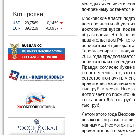
молодых ученых стипенд
по-прежнему останется н
Котировки
Московские власти подго
USD
28,7569
-0,1459
постановления об увелич
EUR
39,7219
-0,0917
докторантов вузов, под
образования. Это был с
правительством РФ, кот
аспирантам и докторанта
Теперь аспиранты получат
2012 года предполагаетс
аспирантская стипендия с
Правда, согласно букве
коснется лишь тех, кто г
естественно-научным сп
правительства аспиранты
тыс. руб. в месяц. Но с
дотягивает до прожиточн
составляет 6,5 тыс. руб. 
тыс. руб.
Летом этого года Верхов
незаконным размер аспир
минимума. Несмотря на 
проводить почти все сво