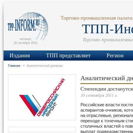
сьмо
айта
Торгово-промышленная палата
ТПП-Ин
Торгово-промышленны
четверг,
20 октября 2011
Издания
ТПП представляет
Регион
Главная
Аналитический дневник
Аналитический д
Стипендии достанутся
30 сентября 2011 г.
Российские власти посте
аспирантов-очников, кот
на отраслевые, регионал
переходе к точечным сти
столичных властей о по
выплат подведомственны