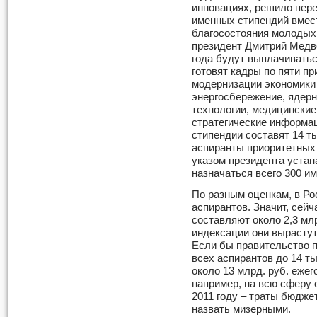
инновациях, решило пер
именных стипендий вмес
благосостояния молодых
президент Дмитрий Медве
года будут выплачиватьс
готовят кадры по пяти п
модернизации экономики
энергосбережение, ядерн
технологии, медицинские
стратегические информа
стипендии составят 14 ты
аспиранты приоритетных 
указом президента устан
назначаться всего 300 и
По разным оценкам, в Ро
аспирантов. Значит, сей
составляют около 2,3 млр
индексации они вырастут 
Если бы правительство 
всех аспирантов до 14 ты
около 13 млрд. руб. еже
например, на всю сферу о
2011 году – траты бюдже
назвать мизерными.