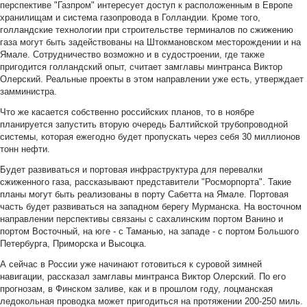
перспективе "Газпром" интересует доступ к расположенным в Европе
хранилищам и система газопровода в Голландии. Кроме того,
голландские технологии при строительстве терминалов по сжижению
газа могут быть задействованы на Штокмановском месторождении и на
Ямале. Сотрудничество возможно и в судостроении, где также
пригодится голландский опыт, считает замглавы минтранса Виктор
Олерский. Реальные проекты в этом направлении уже есть, утверждает
замминистра.
Что же касается собственно российских планов, то в ноябре
планируется запустить вторую очередь Балтийской трубопроводной
системы, которая ежегодно будет пропускать через себя 30 миллионов
тонн нефти.
Будет развиваться и портовая инфраструктура для перевалки
сжиженного газа, рассказывают представители "Росморпорта". Такие
планы могут быть реализованы в порту Сабетта на Ямале. Портовая
часть будет развиваться на западном берегу Мурманска. На восточном
направлении перспективы связаны с сахалинским портом Ванино и
портом Восточный, на юге - с Таманью, на западе - с портом Большого
Петербурга, Приморска и Высоцка.
А сейчас в России уже начинают готовиться к суровой зимней
навигации, рассказал замглавы минтранса Виктор Олерский. По его
прогнозам, в Финском заливе, как и в прошлом году, лоцманская
ледокольная проводка может пригодиться на протяжении 200-250 миль.