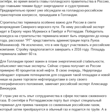
октябре, во время визита главы голландского правительства в Россию,
где главными темами будут энергодиалог и судостроение.
Предварительно проект уже обсуждали на голландско-российском
транспортном конгрессе, прошедшем в Голландии.
Строительство терминала особенно важно для России в свете
возрождения Северного морского пути. По нему российский экспорт
идет в Европу через Мурманск в Гамбург и Роттердам. Победитель
конкурса на строительство терминала может быть определен до конца
года, рассказал "РГ" представитель администрации порта Луиза
Моннинкхоф. Не исключено, что в нем будут участвовать и российские
компании. Стройку предполагается завершить к 2016 году. Площадь
терминала займет 60 га.
Для Голландии проект важен в плане энергетической стабильности,
объясняют местные эксперты. Сейчас страна получает из России
примерно 40 процентов всей нефти. В свою очередь, Нидерланды
обладают хорошим потенциалом для создания такой площадки и новой
ниши на рынке торговли нефтепродуктами в силу своего
географического положения, замечает российский эксперт Александр
Винокуров.
У стран уже есть опыт сотрудничества в сфере поставок сжиженного
газа. В сентябре в Роттердамском порту был открыт специальный
терминал для приема танкеров со сжиженным российским газом,
который затем преобразуется в обычный газ и подается по трубе. А в