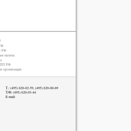
к
РФ
П РФ
ые палаты
ты
ТПП РФ
е организации
Т.: (495) 620-02-59, (495) 620-00-69
Т/Ф: (495) 620-03-44
E-mail: