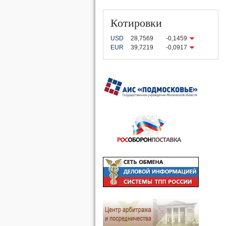
Котировки
USD
28,7569
-0,1459
EUR
39,7219
-0,0917