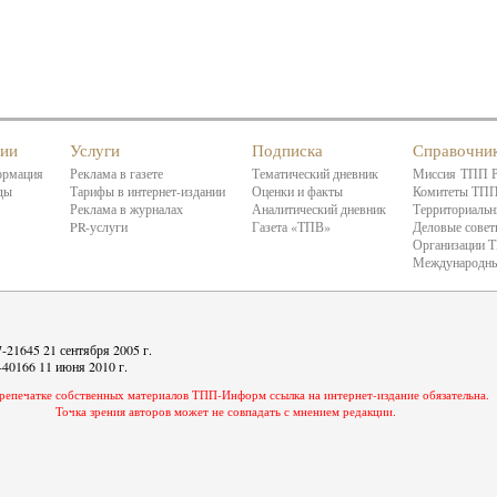
нии
Услуги
Подписка
Справочни
ормация
Реклама в газете
Тематический дневник
Миссия ТПП 
ды
Тарифы в интернет-издании
Оценки и факты
Комитеты ТП
Реклама в журналах
Аналитический дневник
Территориальн
PR-услуги
Газета «ТПВ»
Деловые сове
Организации 
Международны
21645 21 сентября 2005 г.
40166 11 июня 2010 г.
репечатке собственных материалов ТПП-Информ ссылка на интернет-издание обязательна.
Точка зрения авторов может не совпадать с мнением редакции.