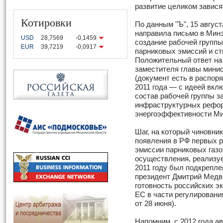
развитие целиком завися
Котировки
По данным "Ъ", 15 август
направила письмо в Минэ
USD
28,7569
-0,1459
создание рабочей группы
EUR
39,7219
-0,0917
парниковых эмиссий и ст
Положительный ответ на
заместителя главы мини
(документ есть в распор
2011 года — с идеей вкл
состав рабочей группы з
инфраструктурных рефор
энергоэффективности Ми
Шаг, на который чиновни
появления в РФ первых 
эмиссии парниковых газо
осуществления, реализуе
2011 году был подкрепле
президент Дмитрий Медв
готовность российских э
ЕС в части регулирования
от 28 июня).
Напомним, с 2012 года ав