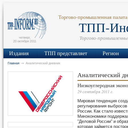
сьмо
айта
Торгово-промышленная палата
ТПП-Ин
Торгово-промышленны
четверг,
20 октября 2011
Издания
ТПП представляет
Регион
Главная
Аналитический дневник
Аналитический д
Низкоуглеродная экон
29 сентября 2011 г.
Мировая тенденция созд
регулирования выбросов 
России. Как стало извест
Минэкономики поддержа
"Деловой России" и обра
которая займется постро