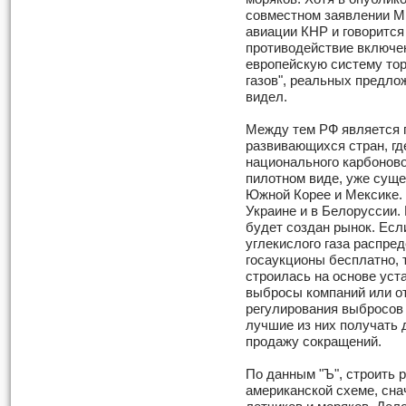
совместном заявлении М
авиации КНР и говорится
противодействие включе
европейскую систему то
газов", реальных предло
видел.
Между тем РФ является 
развивающихся стран, гд
национального карбоново
пилотном виде, уже суще
Южной Корее и Мексике. 
Украине и в Белоруссии.
будет создан рынок. Есл
углекислого газа распре
госаукционы бесплатно, 
строилась на основе уст
выбросы компаний или от
регулирования выбросов 
лучшие из них получать 
продажу сокращений.
По данным "Ъ", строить 
американской схеме, сна