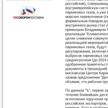
российские), совершающ
внутриевропейскую сист
парниковых газов, а уже 
морских перевозчиков (см
формальным поводом для
внутреннего рынка стал 
премьером Владимиром 
реализации "Климатическ
целях снижения совокупн
реализацией мероприяти
парниковых газов, буду
регулирования, включая 
выбросов парниковых газ
среднесрочном (до 2014 
одобренном правительств
документы в прошедший 
московском Центре Карне
назвав предложение "Дел
объявив, что рабочая гру
По данным "Ъ", первое з
течение ближайших десят
исполнения поручения пр
российских экспортеров,
моряков. Хотя в опублик