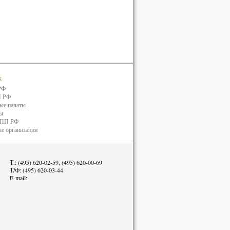
к
РФ
П РФ
ые палаты
ты
ТПП РФ
е организации
Т.: (495) 620-02-59, (495) 620-00-69
Т/Ф: (495) 620-03-44
E-mail: