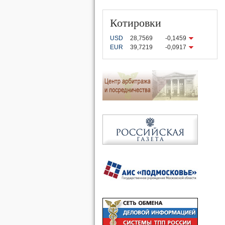
Котировки
USD
28,7569
-0,1459
EUR
39,7219
-0,0917