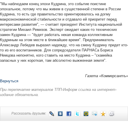
"Мы наблюдаем конец эпохи Кудрина, это событие поистине
эпохальное, потому что мы живем в существенной степени в России
Кудрина, то есть где правительство ориентировалось на догму
макроэкономической стабильности и отдавало ей приоритет перед
интересами развития", — считает президент Института национальной
стратегии Михаил Ремизов. Эксперт ожидает каких-то технических
замен Кудрина — "будет работать некая команда коллективным
Кудриным на этом месте в ближайшее время". Предприниматель
Александр Лебедев выразил надежду, что на смену Кудрину придет кто-
то из его воспитанников. Для сопредседателя ПАРНАСа Бориса
Немцова непонятно, кого ставить на место Кудрина – "скамейка
запасных у них короткая, там абсолютно выжженная земля".
Газета «Коммерсантъ»
Вернуться
При перепечатке материалов ТПП-Информ ссылка на интернет-
издание обязательна.
Рассказать друзьям: