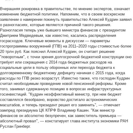
Вчерашняя рокировка в правительстве, по мнению экспертов, означает
изменение бюджетной политики. Напомним, что в своем воскресном
заявлении о намерении покинуть правительство Алексей Кудрин заявил
о разногласиях, которые являются причиной такого решения.
Разногласия теперь уже бывшего министра финансов с президентом
Дмитрием Медведевым, как известно, касались распределения
госрасходов. Ключевые моменты в дискуссии — параметры
госпрограмммы вооружений (ГПВ) на 2011–2020 годы стоимостью более
20 трлн руб. Как пояснил Алексей Кудрин, он считает решение
"поворотным", с точки зрения долгосрочной бюджетной конструкции оно
требует или сокращения с 2014 года бюджетных расходов на
социальные цели в пользу оборонных или перехода бюджета к
долговременному бюджетному дефициту начиная с 2015 года, когда
расходы по ГПВ резко возрастут. Известно также, что господин Кудрин
считал необходимым проведение новой пенсионной реформы. Кроме
того, занимал сдержанную позицию в вопросах инфраструктурных
госинвестиций. "Кудрин неэффективный министр, при нем бюджет
составлялся безобразно, воровство достигало астрономических
масштабов, и теперь президент решил его заменить", — отмечает
зампред президиума ЦК КПРФ Владимир Кашин. "Как министр
финансов он абсолютно безупречен, как заместитель премьера ––
абсолютный провал", — констатирует глава института экономики РАН
Руслан Гринберг.