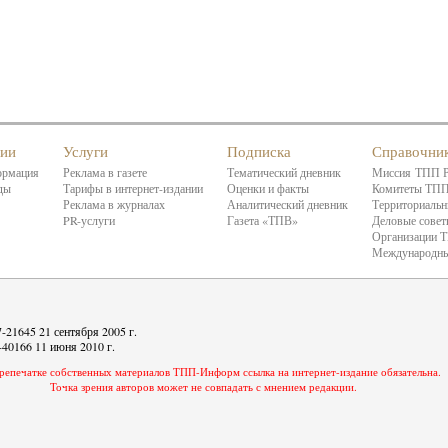
нии
Услуги
Подписка
Справочни
ормация
Реклама в газете
Тематический дневник
Миссия ТПП 
ды
Тарифы в интернет-издании
Оценки и факты
Комитеты ТП
Реклама в журналах
Аналитический дневник
Территориальн
PR-услуги
Газета «ТПВ»
Деловые сове
Организации 
Международны
21645 21 сентября 2005 г.
40166 11 июня 2010 г.
репечатке собственных материалов ТПП-Информ ссылка на интернет-издание обязательна.
Точка зрения авторов может не совпадать с мнением редакции.