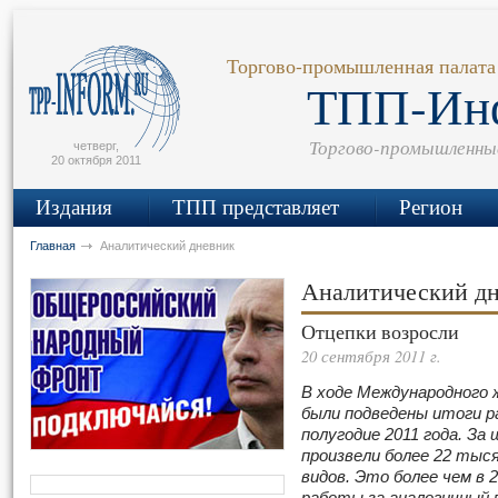
сьмо
айта
Торгово-промышленная палата
ТПП-Ин
Торгово-промышленны
четверг,
20 октября 2011
Издания
ТПП представляет
Регион
Главная
Аналитический дневник
Аналитический д
Отцепки возросли
20 сентября 2011 г.
В ходе Международного ж
были подведены итоги 
полугодие 2011 года. З
произвели более 22 тыся
видов. Это более чем в 