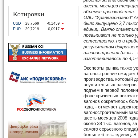
работы за аналогичный п
шесть месяцев текущег
Котировки
объемов производства, 
ОАО "Уралвагонзавод" Ан
было выпущено 2,7 тысяч
USD
28,7569
-0,1459
EUR
39,7219
-0,0917
единиц. Важно отметит
превышают не только ур
естественно, но и приб
результатам докризисно
вагоностроения (июль - 
изготавливалось по 4,1-4
Эксперты рынка также ук
вагоностроение ожидает 
производства, который д
внушительных размеров 8
подъем в первой половин
фоне кризисных показате
вагонов сократилось бол
года, - отмечает директо
вагоностроительный заво
шесть месяцев 2008 года
около 38 тыс. вагонов, з
самого серьезного спада
больше 6 тыс. единиц. В