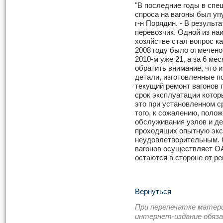
"В последние годы в спе
спроса на вагоны был уп
г-н Порядин. - В результ
перевозчик. Одной из на
хозяйстве стал вопрос к
2008 году было отмечено
2010-м уже 21, а за 6 ме
обратить внимание, что 
детали, изготовленные по
текущий ремонт вагонов 
срок эксплуатации которы
это при установленном с
того, к сожалению, полож
обслуживания узлов и де
проходящих опытную экс
неудовлетворительным. 
вагонов осуществляет О
остаются в стороне от р
Вернуться
При перепечатке матер
интернет-издание обяз