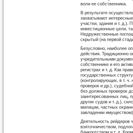
воли ее собственника.
В результате осуществл
захватывают интересные
участки, здания и т. д.)
инвестиционные цели, та
Недружественные поглощ
скрытый (на первой стад
Безусловно, наиболее о
действия. Традиционно о
учредительными документ
собственнике и его актив
регистрах и т. д. Как пр
государственных структу
(контролирующих, в т. ч.
проверок и др.), судебн
без должных проверок до
заинтересованных лиц, 
других судов и т. д.), с
милиции, частных охран
завладении имуществом)
Деятельность рейдеров ч
взяточничеством, подло
банкротством и т. д. Кро