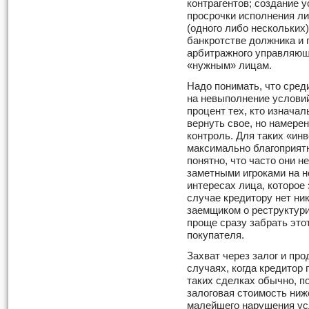
контрагентов; создание 
просрочки исполнения ли
(одного либо нескольких)
банкротстве должника и 
арбитражного управляющ
«нужным» лицам.
Надо понимать, что сред
на невыполнение условий
процент тех, кто изначал
вернуть свое, но намерен
контроль. Для таких «ин
максимально благоприят
понятно, что часто они 
заметными игроками на н
интересах лица, которое 
случае кредитору нет ни
заемщиком о реструктури
проще сразу забрать это
покупателя.
Захват через залог и пр
случаях, когда кредитор 
таких сделках обычно, п
залоговая стоимость ниж
малейшего нарушения усл