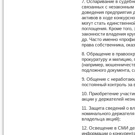
7. Оспаривание в судебн
связанных с незаконным 
доведения предприятия д
активов в ходе конкурсн
могут стать единственно
поглощения. Кроме того,
законности владения кру
др. Часто именно «проф
права собственника, ок
8. Обращение в правоохр
прокуратуру и милицию,
(например, мошенничест
подложного документа, с
9. Общение с неработаю
постоянный контроль за 
10. Приобретение участи
акции у держателей незн
11. Защита сведений о в
номинального держателя 
владельца акций);
12. Освещение в СМИ де
информации о конкурента