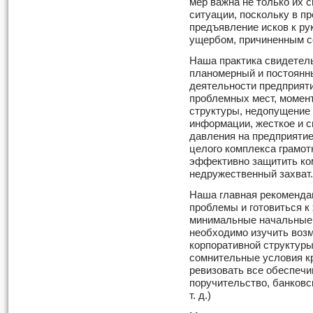
мер важна не только их 
ситуации, поскольку в п
предъявление исков к ру
ущербом, причиненным с
Наша практика свидетель
планомерный и постоянн
деятельности предприяти
проблемных мест, момен
структуры, недопущение
информации, жесткое и 
давления на предприятие
целого комплекса грамот
эффективно защитить ко
недружественный захват.
Наша главная рекомендац
проблемы и готовиться к
минимальные начальные 
необходимо изучить воз
корпоративной структуры
сомнительные условия кр
ревизовать все обеспечи
поручительство, банковск
т. д.)