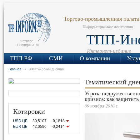
сьмо
айта
Торгово-промышленная палата
Информационное агентство
ТПП-Ин
четверг,
11 ноября 2010
Интернет-издание
ТПП РФ
СМИ
О компании
Услу
Главная
Тематический дневник
Тематический дн
Угроза недружественн
кризиса: как защитить
09 ноября 2010 г.
Котировки
USD ЦБ
30,5107
-0,1818
EUR ЦБ
42,0590
-0,2414