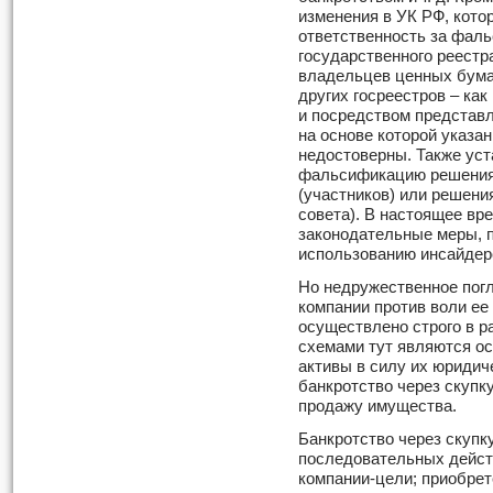
изменения в УК РФ, кот
ответственность за фал
государственного реестр
владельцев ценных бумаг
других госреестров – как
и посредством представ
на основе которой указ
недостоверны. Также уст
фальсификацию решения
(участников) или решени
совета). В настоящее вр
законодательные меры, 
использованию инсайдер
Но недружественное погл
компании против воли ее
осуществлено строго в р
схемами тут являются ос
активы в силу их юридич
банкротство через скупку
продажу имущества.
Банкротство через скупку
последовательных дейст
компании-цели; приобрет