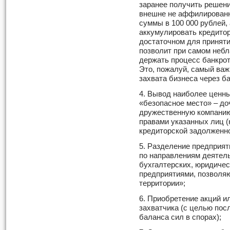
заранее получить решени
внешне не аффилированн
суммы в 100 000 рублей,
аккумулировать кредитор
достаточном для приняти
позволит при самом небл
держать процесс банкрот
Это, пожалуй, самый важ
захвата бизнеса через б
4. Вывод наиболее ценны
«безопасное место» – д
дружественную компанию
правами указанных лиц (
кредиторской задолженн
5. Разделение предприят
по направлениям деятель
бухгалтерских, юридиче
предприятиями, позволя
территории»;
6. Приобретение акций и
захватчика (с целью по
баланса сил в спорах);