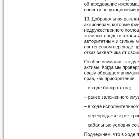
обнародование информаци
нанести репутационный у
13. Добровольная выпла
акционерам, которые фи
недружественного поглощ
заемных средств в капит
авторитетным и сильным
постепенном переходе пр
отказ захватчика от свои
Особое внимание следует
активы. Когда мы провер
сразу обращаем внимание
прав, как приобретение:
– в ходе банкротства;
– ранее заложенного иму
– в ходе исполнительног
– перепродажи через сро
– кабальные условия сог
Подчеркнем, что в ходе