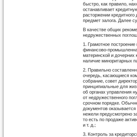
быстро, как правило, нах
останавливает кредитную
расторжении кредитного 
предмет залога. Далее су
В качестве общих реком
недружественных поглощ
1. Грамотное построение 
финансово-промышленная
материнской и дочерних 
наличие миноритарных па
2. Правильно составленн
очередь, касающиеся ко
собрание, совет директор
принципиальные для жиз
об органах управления н
от недружественного пог
срочном порядке. Обычн
документов оказывается
нежели предусмотрено за
то есть по продаже акти
и т. д.;
3. Контроль за кредитор