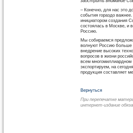
заострить внимание Со
– Конечно, для нас это д
события гораздо важнее
инициатором создания Со
состоялась в Москве, и в
Россию.
Мы собираемся предложи
волнуют Россию больше в
внедрение высоких техно
вопросов в жизни россий
всем многомиллиардном 
экспортируем, на сегодн
продукция составляет ме
Вернуться
При перепечатке матер
интернет-издание обяз