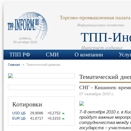
сьмо
айта
Торгово-промышленная палата
Информационное агентство
ТПП-Ин
суббота,
09 октября 2010
Интернет-издание
ТПП РФ
СМИ
О компании
Услу
Главная
Тематический дневник
Тематический дн
СНГ – Кишинев: время
07 октября 2010 г.
Котировки
7
–
8 октября 2010 г. в К
USD ЦБ
29,9086
+0,2752
пройдут важные меропри
EUR ЦБ
41,6717
+0,3153
сотрудничества между
государств
–
участнико