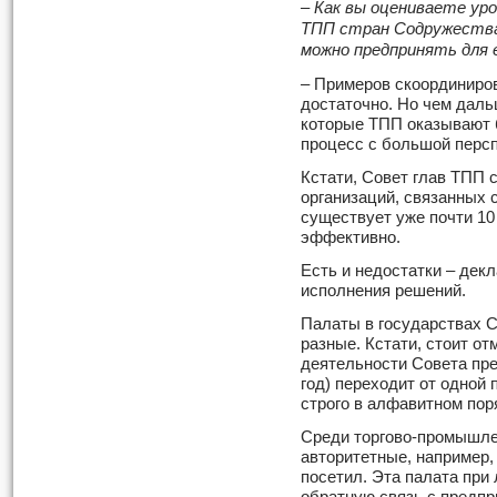
– Как вы оцениваете ур
ТПП стран Содружества
можно предпринять для 
– Примеров скоординиро
достаточно. Но чем даль
которые ТПП оказывают б
процесс с большой персп
Кстати, Совет глав ТПП 
организаций, связанных 
существует уже почти 10 
эффективно.
Есть и недостатки – дек
исполнения решений.
Палаты в государствах С
разные. Кстати, стоит от
деятельности Совета пре
год) переходит от одной 
строго в алфавитном пор
Среди торгово-промышле
авторитетные, например,
посетил. Эта палата при