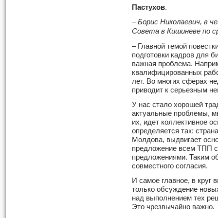
Пастухов
.
– Борис Николаевич, в 
Совета в Кишиневе по с
– Главной темой повестк
подготовки кадров для б
важная проблема. Наприм
квалифицированных рабо
лет. Во многих сферах н
приводит к серьезным н
У нас стало хорошей тра
актуальные проблемы, м
их, идет коллективное о
определяется так: стран
Молдова, выдвигает осно
предложение всем ТПП с
предложениями. Таким об
совместного согласия.
И самое главное, в круг 
только обсуждение новых
над выполнением тех ре
Это чрезвычайно важно.