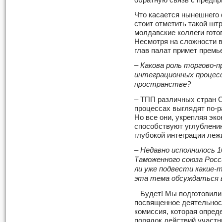
обратную связь с предп
Что касается нынешнего
стоит отметить такой штр
молдавские коллеги гото
Несмотря на сложности в
глав палат примет премь
– Какова роль торгово-
интеграционных процес
пространстве?
– ТПП различных стран 
процессах выглядят по-р
Но все они, укрепляя эк
способствуют углублени
глубокой интеграции леж
– Недавно исполнилось 
Таможенного союза Росс
ли уже подвести какие-
эта тема обсуждаться 
– Будет! Мы подготовил
посвященное деятельнос
комиссия, которая опред
порядок действий участн