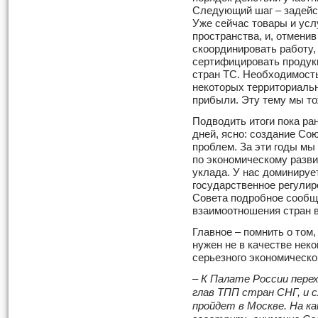
Следующий шаг – задейс
Уже сейчас товары и усл
пространства, и, отмени
скоординировать работу,
сертифицировать продук
стран ТС. Необходимость
некоторых территориальн
прибыли. Эту тему мы то
Подводить итоги пока ран
дней, ясно: создание Сою
проблем. За эти годы мы
по экономическому разви
уклада. У нас доминируе
государственное регулир
Совета подробное сообще
взаимоотношения стран в
Главное – помнить о том
нужен не в качестве неко
серьезного экономическо
– К Палате России пер
глав ТПП стран СНГ, и 
пройдет в Москве. На к