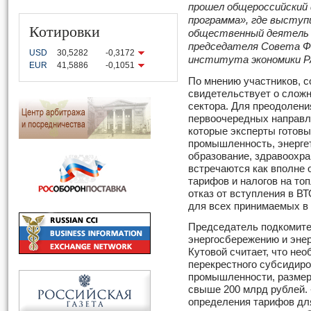
прошел общероссийский 
программа», где выступ
Котировки
общественный деятель 
председателя Совета Фе
USD
30,5282
-0,3172
института экономики РА
EUR
41,5886
-0,1051
По мнению участников, с
свидетельствует о сложн
сектора. Для преодолен
первоочередных направле
которые эксперты готовы
промышленность, энергет
образование, здравоохр
встречаются как вполне 
тарифов и налогов на то
отказ от вступления в В
для всех принимаемых в 
Председатель подкомите
энергосбережению и эне
Кутовой считает, что не
перекрестного субсидиро
промышленности, размеры
свыше 200 млрд рублей. 
определения тарифов дл