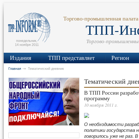
сьмо
айта
Торгово-промышленная палата
ТПП-Ин
Торгово-промышленны
понедельник,
14 ноября 2011
Издания
ТПП представляет
Регион
Главная
Тематический дневник
Тематический дн
В ТПП России разрабо
программу
10 ноября 2011 г.
О необходимости разра
политики государства н
говорилось уже не раз.