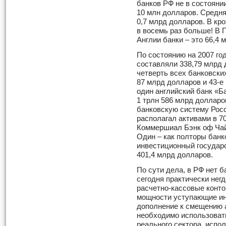
банков РФ не в состояни
10 млн долларов. Средня
0,7 млрд долларов. В кро
в восемь раз больше! В 
Англии банки – это 66,4 
По состоянию на 2007 го
составляли 338,79 млрд 
четверть всех банковских
87 млрд долларов и 43-е 
один английский банк «Ба
1 трлн 586 млрд долларо
банковскую систему Рос
располагал активами в 7
Коммершиал Бэнк оф Чайн
Один – как полторы банк
инвестиционный государ
401,4 млрд долларов.
По сути дела, в РФ нет 
сегодня практически негд
расчетно-кассовые конто
мощности уступающие ин
дополнение к смещению 
необходимо использоват
реального сектора, испо