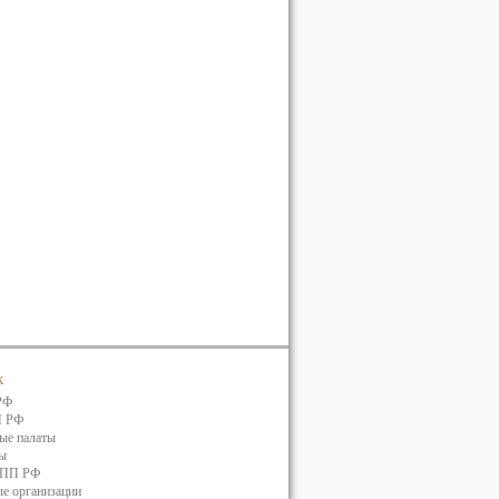
к
РФ
П РФ
ые палаты
ты
ТПП РФ
е организации