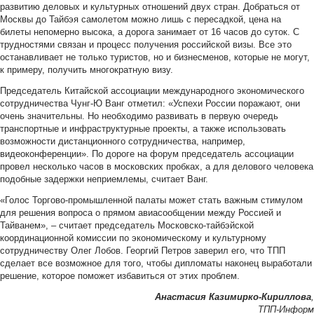
развитию деловых и культурных отношений двух стран. Добраться от
Москвы до Тайбэя самолетом можно лишь с пересадкой, цена на
билеты непомерно высока, а дорога занимает от 16 часов до суток. С
трудностями связан и процесс получения российской визы. Все это
останавливает не только туристов, но и бизнесменов, которые не могут,
к примеру, получить многократную визу.
Председатель Китайской ассоциации международного экономического
сотрудничества Чунг-Ю Ванг отметил: «Успехи России поражают, они
очень значительны. Но необходимо развивать в первую очередь
транспортные и инфраструктурные проекты, а также использовать
возможности дистанционного сотрудничества, например,
видеоконференции». По дороге на форум председатель ассоциации
провел несколько часов в московских пробках, а для делового человека
подобные задержки неприемлемы, считает Ванг.
«Голос Торгово-промышленной палаты может стать важным стимулом
для решения вопроса о прямом авиасообщении между Россией и
Тайванем», – считает председатель Московско-тайбэйской
координационной комиссии по экономическому и культурному
сотрудничеству Олег Лобов. Георгий Петров заверил его, что ТПП
сделает все возможное для того, чтобы дипломаты наконец выработали
решение, которое поможет избавиться от этих проблем.
Анастасия Казимирко-Кириллова
,
ТПП-Информ