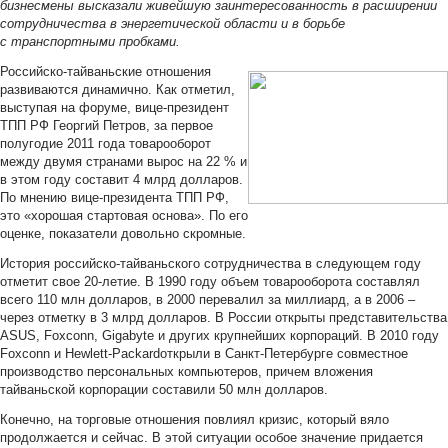
бизнесмены высказали живейшую заинтересованность в расширении
сотрудничества в энергетической области и в борьбе
с транспортными пробками.
Российско-тайваньские отношения
развиваются динамично. Как отметил,
выступая на форуме, вице-президент
ТПП РФ Георгий Петров, за первое
полугодие 2011 года товарооборот
между двумя странами вырос на 22 % и
в этом году составит 4 млрд долларов.
По мнению вице-президента ТПП РФ,
это «хорошая стартовая основа». По его
оценке, показатели довольно скромные.
История российско-тайваньского сотрудничества в следующем году
отметит свое 20-летие. В 1990 году объем товарооборота составлял
всего 110 млн долларов, в 2000 перевалил за миллиард, а в 2006 –
через отметку в 3 млрд долларов. В России открыты представительства
ASUS, Foxconn, Gigabyte и других крупнейших корпораций. В 2010 году
Foxconn и Hewlett-Packardоткрыли в Санкт-Петербурге совместное
производство персональных компьютеров, причем вложения
тайваньской корпорации составили 50 млн долларов.
Конечно, на торговые отношения повлиял кризис, который вяло
продолжается и сейчас. В этой ситуации особое значение придается