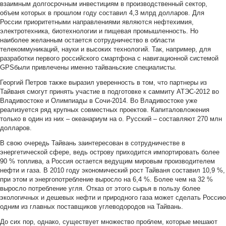
взаимным долгосрочным инвестициям в производственный сектор,
объем которых в прошлом году составил 4,3 млрд долларов. Для
России приоритетными направлениями являются нефтехимия,
электротехника, биотехнологии и пищевая промышленность. Но
наиболее желанным остается сотрудничество в области
телекоммуникаций, науки и высоких технологий. Так, например, для
разработки первого российского смартфона с навигационной системой
GPSбыли привлечены именно тайваньские специалисты.
Георгий Петров также выразил уверенность в том, что партнеры из
Тайваня смогут принять участие в подготовке к саммиту АТЭС-2012 во
Владивостоке и Олимпиады в Сочи-2014. Во Владивостоке уже
реализуется ряд крупных совместных проектов. Капиталовложения
только в один из них – океанариум на о. Русский – составляют 270 млн
долларов.
В свою очередь Тайвань заинтересован в сотрудничестве в
энергетической сфере, ведь острову приходится импортировать более
90 % топлива, а Россия остается ведущим мировым производителем
нефти и газа. В 2010 году экономический рост Тайваня составил 10,9 %,
при этом и энергопотребление выросло на 6,4 %. Более чем на 32 %
выросло потребление угля. Отказ от этого сырья в пользу более
экологичных и дешевых нефти и природного газа может сделать Россию
одним из главных поставщиков углеводородов на Тайвань.
До сих пор, однако, существует множество проблем, которые мешают