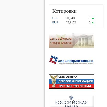
Котировки
USD
30,8438
0
EUR
42,2128
0