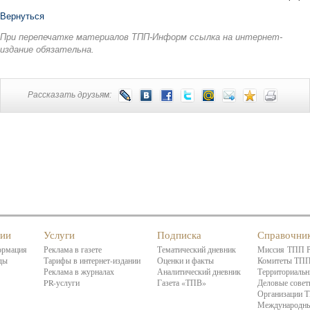
Вернуться
При перепечатке материалов ТПП-Информ ссылка на интернет-
издание обязательна.
Рассказать друзьям:
нии
Услуги
Подписка
Справочни
ормация
Реклама в газете
Тематический дневник
Миссия ТПП 
ды
Тарифы в интернет-издании
Оценки и факты
Комитеты ТП
Реклама в журналах
Аналитический дневник
Территориальн
PR-услуги
Газета «ТПВ»
Деловые сове
Организации 
Международны