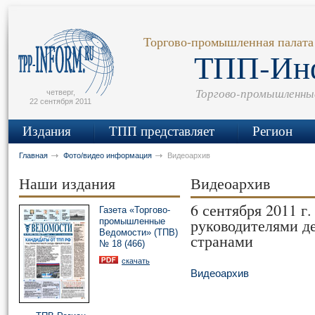
сьмо
айта
Торгово-промышленная палата
ТПП-Ин
Торгово-промышленны
четверг,
22 сентября 2011
Издания
ТПП представляет
Регион
Главная
Фото/видео информация
Видеоархив
Наши издания
Видеоархив
6 сентября 2011 г
Газета «Торгово-
руководителями д
промышленные
Ведомости» (ТПВ)
странами
№ 18 (466)
скачать
Видеоархив