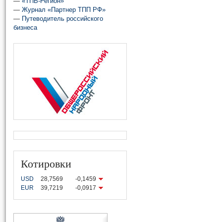
—
«ТПВ-Регион»
—
Журнал «Партнер ТПП РФ»
—
Путеводитель российского
бизнеса
Котировки
USD
28,7569
-0,1459
EUR
39,7219
-0,0917