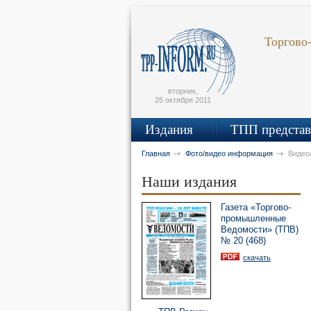
Поиск по сайту
Главная страница
Написать письмо
Карта сайта
Торгово
tpprf
вторник,
25 октября 2011
Издания
ТПП представ
рус
eng
Главная
Фото/видео информация
Видео
Наши издания
Газета «Торгово-
промышленные
Ведомости» (ТПВ)
№ 20 (468)
скачать
OK
UTUBE