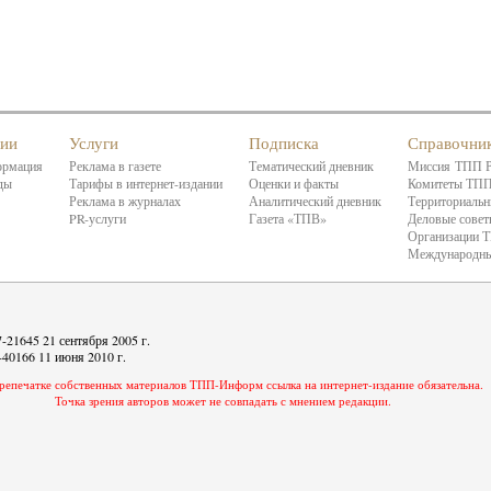
нии
Услуги
Подписка
Справочни
ормация
Реклама в газете
Тематический дневник
Миссия ТПП 
ды
Тарифы в интернет-издании
Оценки и факты
Комитеты ТП
Реклама в журналах
Аналитический дневник
Территориальн
PR-услуги
Газета «ТПВ»
Деловые сове
Организации 
Международны
21645 21 сентября 2005 г.
40166 11 июня 2010 г.
репечатке собственных материалов ТПП-Информ ссылка на интернет-издание обязательна.
Точка зрения авторов может не совпадать с мнением редакции.