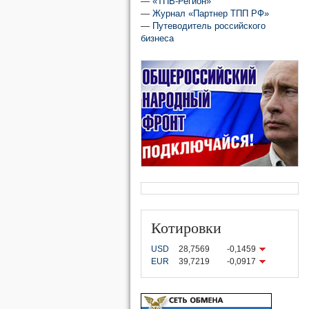
—
«ТПВ-Регион»
—
Журнал «Партнер ТПП РФ»
—
Путеводитель российского
бизнеса
Котировки
USD
28,7569
-0,1459
EUR
39,7219
-0,0917