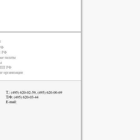
к
РФ
П РФ
ые палаты
ты
ТПП РФ
е организации
Т.: (495) 620-02-59, (495) 620-00-69
Т/Ф: (495) 620-03-44
E-mail: