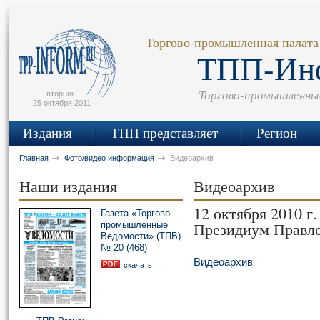
сьмо
айта
Торгово-промышленная палата
ТПП-Ин
Торгово-промышленны
вторник,
25 октября 2011
Издания
ТПП представляет
Регион
Главная
Фото/видео информация
Видеоархив
Наши издания
Видеоархив
12 октября 2010 г
Газета «Торгово-
Президиум Правл
промышленные
Ведомости» (ТПВ)
№ 20 (468)
Видеоархив
скачать