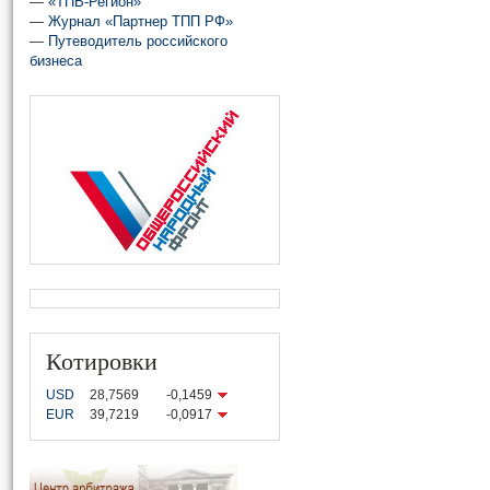
—
«ТПВ-Регион»
—
Журнал «Партнер ТПП РФ»
—
Путеводитель российского
бизнеса
Котировки
USD
28,7569
-0,1459
EUR
39,7219
-0,0917