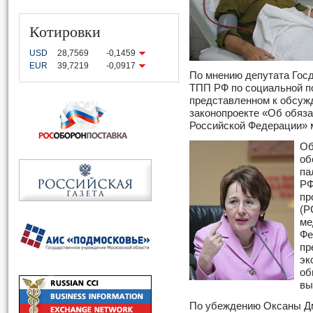
Котировки
USD
28,7569
-0,1459
EUR
39,7219
-0,0917
По мнению депутата Гос
ТПП РФ по социальной п
представленном к обсуж
законопроекте «Об обяз
Российской Федерации» 
Об
об
па
РФ
пр
(Р
ме
Фе
пр
эк
об
вы
По убеждению Оксаны Дм