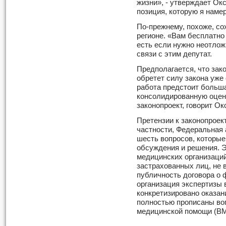
жизни», - утверждает Ок
позиция, которую я намер
По-прежнему, похоже, со
регионе. «Вам бесплатно 
есть если нужно неотложн
связи с этим депутат.
Предполагается, что зак
обретет силу закона уже 
работа предстоит больша
консолидированную оцен
законопроект, говорит О
Претензии к законопроект
частности, Федеральная
шесть вопросов, которые
обсуждения и решения. 
медицинских организаци
застрахованных лиц, не
публичность договора о
организация экспертизы 
конкретизировано оказан
полностью прописаны во
медицинской помощи (ВМ