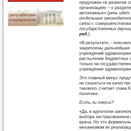
предложен «в развитие с
организациях – о раздел
автономные» (
речь идет
отдельные законодател
связи с совершенствова
государственных (муниц
ред.
).
«В результате, - пояснил
закреплены дальнейшая 
учреждений здравоохране
распыление бюджетных с
только на государственн
учреждения здравоохранен
Это главный минус предл
не сказаться на качеств
такового, считает глава
политике.
Есть ли плюсы?
«Да, в идеологии законо
выбора застрахованным 
врача. Но это формальн
механизмом их реализаци