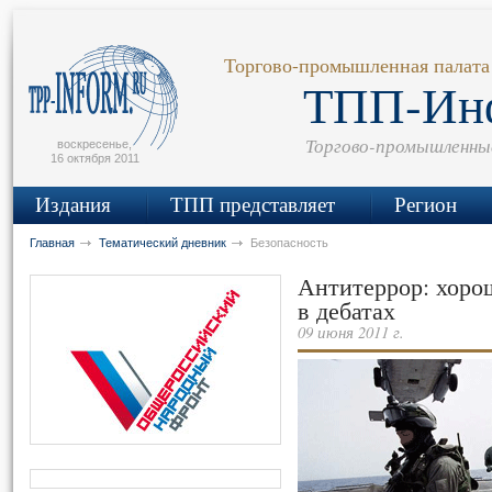
сьмо
айта
Торгово-промышленная палата
ТПП-Ин
Торгово-промышленны
воскресенье,
16 октября 2011
Издания
ТПП представляет
Регион
Главная
Тематический дневник
Безопасность
Антитеррор: хоро
в дебатах
09 июня 2011 г.