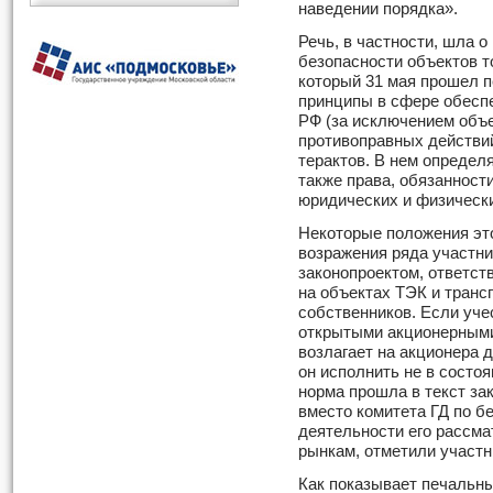
наведении порядка».
Речь, в частности, шла о
безопасности объектов т
который 31 мая прошел п
принципы в сфере обесп
РФ (за исключением объе
противоправных действий
терактов. В нем определ
также права, обязанност
юридических и физически
Некоторые положения эт
возражения ряда участни
законопроектом, ответст
на объектах ТЭК и транс
собственников. Если уче
открытыми акционерными
возлагает на акционера 
он исполнить не в состоя
норма прошла в текст зак
вместо комитета ГД по б
деятельности его рассм
рынкам, отметили участн
Как показывает печальны