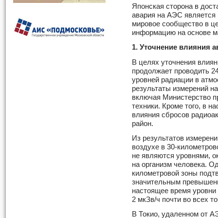
Японская сторона в дост
авария на АЭС является
мировое сообщество в це
информацию на основе м
1. Уточнение влияния а
В целях уточнения влиян
продолжает проводить 24
уровней радиации в атм
результаты измерений на
включая Министерство пр
техники. Кроме того, в н
влияния сбросов радиоа
район.
Из результатов измерени
воздухе в 30-километров
не являются уровнями, 
на организм человека. О
километровой зоны подт
значительным превышени
настоящее время уровни 
2 мкЗв/ч почти во всех т
В Токио, удаленном от А