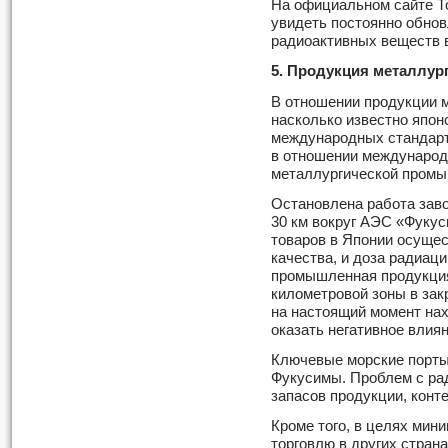
На официальном сайте Т
увидеть постоянно обно
радиоактивных веществ в
5. Продукция металлу
В отношении продукции 
насколько известно япон
международных стандарт
в отношении международ
металлургической промы
Остановлена работа зав
30 км вокруг АЭС «Фуку
товаров в Японии осущес
качества, и доза радиац
промышленная продукция
километровой зоны в зак
на настоящий момент нах
оказать негативное влиян
Ключевые морские порты
Фукусимы. Проблем с рад
запасов продукции, конте
Кроме того, в целях мин
торговлю в других стран