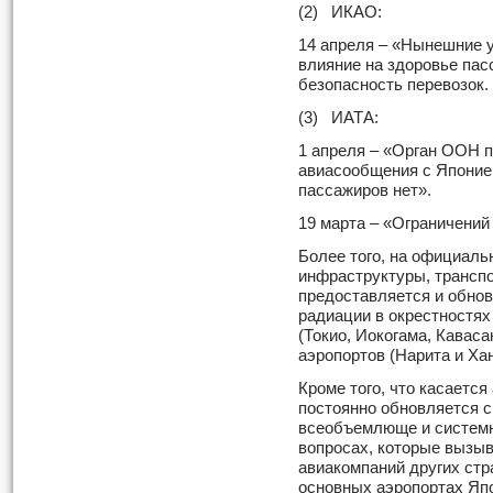
(2) ИКАО:
14 апреля – «Нынешние 
влияние на здоровье пас
безопасность перевозок.
(3) ИАТА:
1 апреля – «Орган ООН 
авиасообщения с Японие
пассажиров нет».
19 марта – «Ограничений
Более того, на официаль
инфраструктуры, транспо
предоставляется и обно
радиации в окрестностях
(Токио, Иокогама, Каваса
аэропортов (Нарита и Ха
Кроме того, что касаетс
постоянно обновляется с
всеобъемлюще и системн
вопросах, которые вызыв
авиакомпаний других стра
основных аэропортах Яп