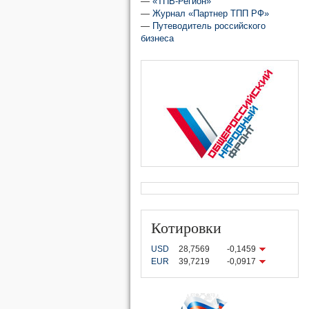
—
«ТПВ-Регион»
—
Журнал «Партнер ТПП РФ»
—
Путеводитель российского
бизнеса
Котировки
USD
28,7569
-0,1459
EUR
39,7219
-0,0917