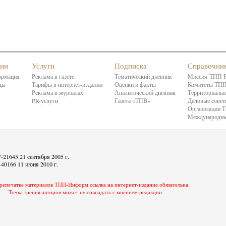
нии
Услуги
Подписка
Справочни
ормация
Реклама в газете
Тематический дневник
Миссия ТПП 
ды
Тарифы в интернет-издании
Оценки и факты
Комитеты ТП
Реклама в журналах
Аналитический дневник
Территориальн
PR-услуги
Газета «ТПВ»
Деловые сове
Организации 
Международны
21645 21 сентября 2005 г.
40166 11 июня 2010 г.
репечатке материалов ТПП-Информ ссылка на интернет-издание обязательна.
Точка зрения авторов может не совпадать с мнением редакции.