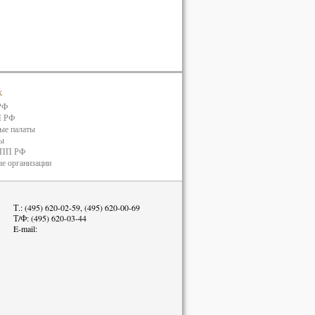
к
РФ
П РФ
ые палаты
ты
ТПП РФ
е организации
Т.: (495) 620-02-59, (495) 620-00-69
Т/Ф: (495) 620-03-44
E-mail: