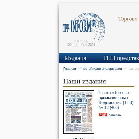
Поиск по сайту
Главная страница
Написать письмо
Карта сайта
Торгово
tpprf
четверг,
22 сентября 2011
Издания
ТПП представ
рус
eng
Главная
Фото/видео информация
Фотоа
OK
UTUBE
Наши издания
Газета «Торгово-
промышленные
Ведомости» (ТПВ)
№ 18 (466)
скачать