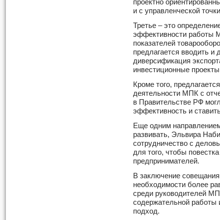
проектно ориентированны
и с управленческой точки
Третье – это определени
эффективности работы М
показателей товарооборо
предлагается вводить и д
диверсификация экспорта
инвестиционные проекты
Кроме того, предлагаетс
деятельности МПК с отче
в Правительстве РФ мог
эффективность и ставит
Еще одним направлением
развивать, Эльвира Наб
сотрудничество с деловы
для того, чтобы повестк
предпринимателей.
В заключение совещани
необходимости более ра
среди руководителей МП
содержательной работы 
подход.