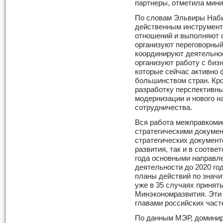
партнеры, отметила мини
По словам Эльвиры Наб
действенным инструмент
отношений и выполняют 
организуют переговорный
координируют деятельнос
организуют работу с биз
которые сейчас активно
большинством стран. Кр
разработку перспективны
модернизации и нового н
сотрудничества.
Вся работа межправкомис
стратегическими докумен
стратегических документ
развития, так и в соотве
года основными направл
деятельности до 2020 го
планы действий по значи
уже в 35 случаях принят
Минэкономразвития. Эти
главами российских час
По данным МЭР, доминир