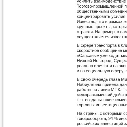
усилить взаимодействие
Торгово-промышленной п
общественными объедине
концентрировать усилия
Известно, что в рамках 
крупные проекты, которы
отрасли. Например, в са
осуществляется известн
В сфере транспорта в б
скоростное сообщение м
«Сапсаны» уже ходят ме
Нижний Новгород. Сущест
реально влияют и на эко
и на социальную сферу, 
В свою очередь глава М
Набиуллина привела дан
работы по линии МПК. По
межправкомиссий действ
т. ч. созданы такие ком
торговых инвестиционных
На страны, с которыми 
товарооборота, 94 % ино
российских инвестиций з