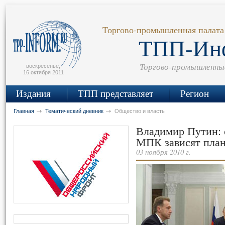
сьмо
айта
Торгово-промышленная палата
ТПП-Ин
Торгово-промышленны
воскресенье,
16 октября 2011
Издания
ТПП представляет
Регион
Главная
Тематический дневник
Общество и власть
Владимир Путин: 
МПК зависят план
03 ноября 2010 г.