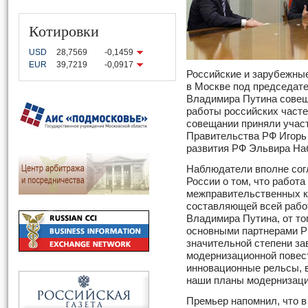
Котировки
USD
28,7569
-0,1459
EUR
39,7219
-0,0917
Российские и зарубежны
в Москве под председат
Владимира Путина сове
работы российских част
совещании приняли учас
Правительства РФ Игорь
развития РФ Эльвира На
Наблюдатели вполне сог
России о том, что работа
межправительственных к
составляющей всей рабо
Владимира Путина, от то
основными партнерами Р
значительной степени з
модернизационной повест
инновационные рельсы, 
наши планы модернизаци
Премьер напомнил, что в