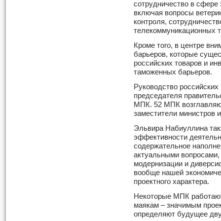
сотрудничество в сфере э
включая вопросы ветерин
контроля, сотрудничество
телекоммуникационных те
Кроме того, в центре вн
барьеров, которые сущес
российских товаров и ин
таможенных барьеров.
Руководство российских
председателя правитель
МПК. 52 МПК возглавляю
заместители министров 
Эльвира Набиуллина так
эффективности деятельно
содержательное наполне
актуальными вопросами, 
модернизации и диверсиф
вообще нашей экономиче
проектного характера.
Некоторые МПК работают
маякам – значимым проек
определяют будущее дву