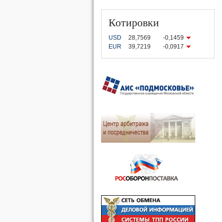
Котировки
USD
28,7569
-0,1459
EUR
39,7219
-0,0917