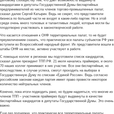
деловому сообществу тем, что дает возможность выдвинуть
кандидатами в депутаты Государственной Думы беспартийных
предпринимателей из числа членов торгово-промышленных палат,
сказал далее Сергей Катырин. Ведь не секрет, что представители
бизнеса по большей части не входят в какие-либо партии. Но в этой
среде очень много толковых и талантливых людей, которые могли бы
плодотворно участвовать в законотворческой работе.
Что касается отношения к ОНФ территориальных палат, то не будет
преувеличением сказать, что практически все палаты субъектов РФ уже
вступили во Всероссийский народный фронт. Их представители вошли в
штабы ОНФ на местах, активно участвуют в работе.
С помощью коллег в регионах мы подготовили список кандидатов,
сказал далее президент ТПП РФ. 21 июля начались праймериз, и около
70 наших коллег принимают в них участие. Все они беспартийные, но
впоследствии, в случае успеха, смогут проходить на выборах в
Государственную Думу по спискам «Единой России». Ведь согласно
российским законам каждая партия имеет право провести некоторое
количество нейтральных членов.
Конечно, пока итоги подводить рано, но будем надеяться, что многие из
членов ТПП – участников праймериз будут выдвинуты в качестве
беспартийных кандидатов в депутаты Государственной Думы. Это очень
важно.
Еще раз подчеркну, что практически все территориальные палаты