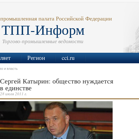
-промышленная палата Российской Федерации
ТПП-Информ
Торгово-промышленные ведомости
ляет
Регион
cci.ru
о и власть
Сергей Катырин: общество нуждается
в единстве
28 июля 2011 г.