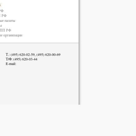
к
РФ
П РФ
ые палаты
ты
ТПП РФ
е организации
Т.: (495) 620-02-59, (495) 620-00-69
Т/Ф: (495) 620-03-44
E-mail: