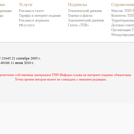
нии
Услуги
Подписка
Справочни
ормация
Реклама в газете
Тематический дневник
Миссия ТПП 
ды
Тарифы в интернет-издании
Оценки и факты
Комитеты ТП
Реклама в журналах
Аналитический дневник
Территориальн
PR-услуги
Газета «ТПВ»
Деловые сове
Организации 
Международны
21645 21 сентября 2005 г.
40166 11 июня 2010 г.
репечатке собственных материалов ТПП-Информ ссылка на интернет-издание обязательна.
Точка зрения авторов может не совпадать с мнением редакции.