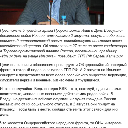
Престольный праздник храма Пророка Божия Илии и День Воздушно-
десантных войск России, отмечаемые 2 августа, несут в себе очень
серьезный патриотический посыл, способствуют сплочению всего
российского общества. Об этом заявил 27 июля на пресс-конференции
в Торгово-промышленной палате России, посвященной празднику
«Ильин день на улице Ильинка», президент ТПП РФ Сергей Катырин.
Цели сплочения и обновления преследует и Общероссийский народный
фронт, в который недавно вступила ТПП РФ. А 2 августа на Ильинке
соберутся представители всех слоев российского общества: верующие,
служители церкви и военные, бизнесмены и трудящиеся.
И это не случайно. Ведь сегодня ВДВ – это, пожалуй, один из самых
почитаемых, «опаленных военными действиями» родов войск. В
Воздушно-десантных войсках служили и служат граждане России
независимо от их социального статуса, и 2 августа они придут на
Ильинку, чтобы быть вместе, сообща отметить этот святой для них
день.
Что касается Общероссийского народного фронта, то ОНФ интересен